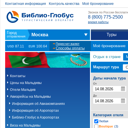
Контактная информация
Контроль качества
Моё бронирование
Звонок по России бесплат
8 (800) 775-2500
время работы
Туры
Москва
Пересчет валют
Моё бронирование
87.11
100.64
USD
EUR
Способы оплаты
Отдых в стране
Маршрут тура
Контакты
Даты начала тура
Цены на Мальдивы
От
Отели Мальдив
До
Авиарейсы на Мальдивы
Информация об Авиакомпаниях
Информация об Аэропортах
Категория отеля
Библио-Глобус в Аэропортах
Любая
Виза на Мальдивы
Boutique
(3)