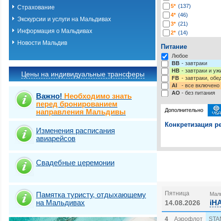
5*
(137)
Страхование
4*
(46)
Экскурсии и услуги на Мальдивах
3*
(21)
Информация о Мальдивах
2*
(14)
-*
(13)
Новости Мальдив
Питание
Любое
BB
- завтраки
HB
- завтраки и у
Цены на индивидуальные трансферы
FB
- завтраки, обе
AI
- все включено
AO
- без питания
Важно!
Необходимо знать
перед бронированием
Дополнительно
направления Мальдивы
Конкретизация ре
Изменения расписания
авиарейсов
Выберите одну ил
Выбрать стра
Свадебные церемонии
Пятница
Памятка туристу, отдыхающему
Маль
на Мальдивах
iH
14.08.2026
4
Аэрофлот
STA