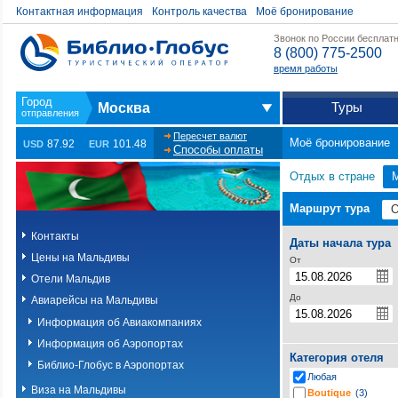
Контактная информация
Контроль качества
Моё бронирование
Звонок по России бесплат
8 (800) 775-2500
время работы
Туры
Москва
Пересчет валют
Моё бронирование
87.92
101.48
USD
EUR
Способы оплаты
Отдых в стране
Маршрут тура
Контакты
Даты начала тура
Цены на Мальдивы
От
Отели Мальдив
До
Авиарейсы на Мальдивы
Информация об Авиакомпаниях
Информация об Аэропортах
Категория отеля
Библио-Глобус в Аэропортах
Любая
Виза на Мальдивы
Boutique
(3)