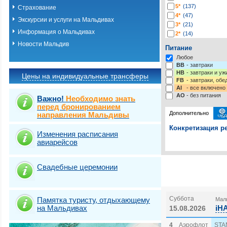
5*
(137)
Страхование
4*
(47)
Экскурсии и услуги на Мальдивах
3*
(21)
Информация о Мальдивах
2*
(14)
-*
(13)
Новости Мальдив
Питание
Любое
BB
- завтраки
HB
- завтраки и у
Цены на индивидуальные трансферы
FB
- завтраки, обе
AI
- все включено
AO
- без питания
Важно!
Необходимо знать
перед бронированием
Дополнительно
направления Мальдивы
Конкретизация ре
Изменения расписания
авиарейсов
Выберите одну ил
Выбрать стра
Свадебные церемонии
Суббота
Памятка туристу, отдыхающему
Маль
на Мальдивах
iH
15.08.2026
4
Аэрофлот
STA