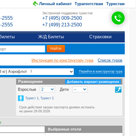
Личный кабинет
Турагентствам
Туристам
Экстренная поддержка туристов
9-2555
+7 (495) 009-2500
6-2555
+7 (499) 213-2500
билеты
Ж/Д Билеты
Страховки
Инструкция по конструктору тура
Список туров
Перейти в конструктор тура
Размещение
Размещение
Добавить вариант размещения
Взрослые
Дети
Турист 1, Турист 2
Срок действия загран паспорта должен истекать
не ранее 29.09.2026
е
Выбранные отели