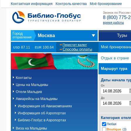
Контактная информация
Контроль качества
Моё бронирование
Звонок по России
8 (800) 775-
время работы
Туры
Москва
Пересчет валют
Моё бронирован
87.11
100.64
USD
EUR
Способы оплаты
Отдых в стране
Маршрут тура
Контакты
Даты начала ту
Цены на Мальдивы
От
Отели Мальдив
До
Авиарейсы на Мальдивы
Информация об Авиакомпаниях
Информация об Аэропортах
Категория отел
Библио-Глобус в Аэропортах
Любая
Виза на Мальдивы
Boutique
(3)