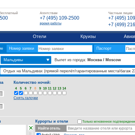
 бесплатный
Агентствам
Частным лицам
2500
+7 (495) 109-2500
+7 (495) 10
время работы
+7 (499) 21
Отели
Круизы
Авиа
ие
Номер заявки
Паспорт
Мальдивы
Вылет из города:
Москва / Moscow
ра
Количество ночей:
4
5
6
7
8
9
10
11
12
13
14
Снять галочки
я
Курорты и отели
Только мгновенное подтверждени
Найти отель