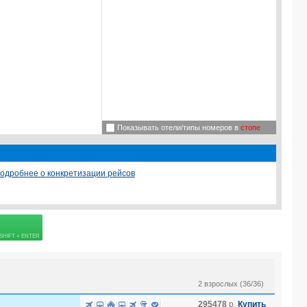
Показывать отели/типы номеров в
стопе
одробнее о конкретизации рейсов
 страховке
2 взрослых (36/36)
295478
р.
Купить