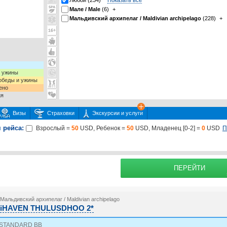
Любой (234)
Показать все
Мале / Male
(6)
+
Мальдивский архипелаг / Maldivian archipelago
(228)
+
и ужины
 обеды и ужины
ено
ия
Визы
Страховки
Экскурсии и услуги
 рейса:
П
Взрослый =
50
USD, Ребенок =
50
USD, Младенец [0-2] =
0
USD
 или несколько экскурсий
раховку
Подробнее о
ПЕРЕЙТИ
Мальдивский архипелаг / Maldivian archipelago
iHAVEN THULUSDHOO 2*
STANDARD BB