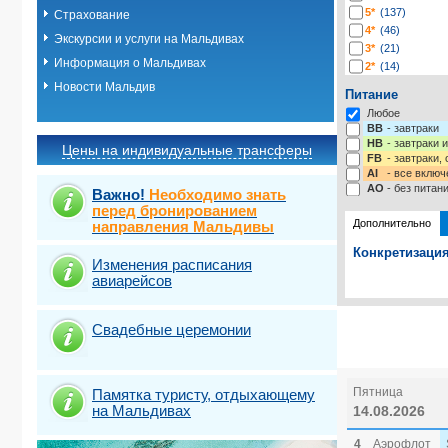
5*
(137)
Страхование
4*
(46)
Экскурсии и услуги на Мальдивах
3*
(21)
Информация о Мальдивах
2*
(14)
-*
(13)
Новости Мальдив
Питание
Любое
BB
- завтраки
HB
- завтраки 
Цены на индивидуальные трансферы
FB
- завтраки,
AI
- все включ
AO
- без питан
Важно!
Необходимо знать
перед бронированием
Дополнительно
направления Мальдивы
Конкретизация
Изменения расписания
авиарейсов
Выберите одну
Выбрать ст
Свадебные церемонии
Пятница
Памятка туристу, отдыхающему
на Мальдивах
14.08.2026
4
Аэрофлот