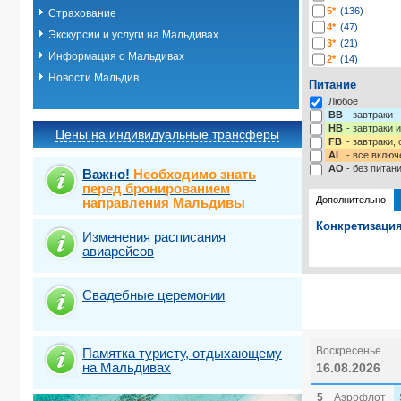
5*
(136)
Страхование
4*
(47)
Экскурсии и услуги на Мальдивах
3*
(21)
Информация о Мальдивах
2*
(14)
-*
(13)
Новости Мальдив
Питание
Любое
BB
- завтраки
HB
- завтраки 
Цены на индивидуальные трансферы
FB
- завтраки,
AI
- все включ
AO
- без питан
Важно!
Необходимо знать
перед бронированием
Дополнительно
направления Мальдивы
Конкретизация
Изменения расписания
авиарейсов
Выберите одну
Выбрать ст
Свадебные церемонии
Воскресенье
Памятка туристу, отдыхающему
на Мальдивах
16.08.2026
5
Аэрофлот