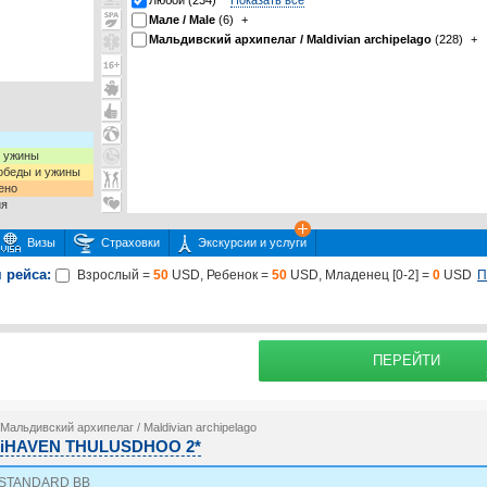
Любой (234)
Показать все
Мале / Male
(6)
+
Мальдивский архипелаг / Maldivian archipelago
(228)
+
и ужины
 обеды и ужины
ено
ия
Визы
Страховки
Экскурсии и услуги
 рейса:
П
Взрослый =
50
USD, Ребенок =
50
USD, Младенец [0-2] =
0
USD
 или несколько экскурсий
раховку
Подробнее о
ПЕРЕЙТИ
Мальдивский архипелаг / Maldivian archipelago
iHAVEN THULUSDHOO 2*
STANDARD BB