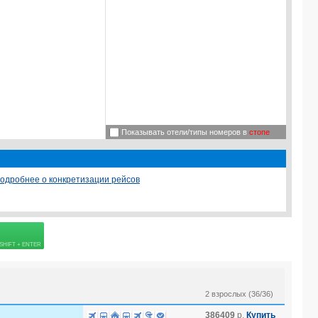
Показывать отели/типы номеров в
стопе
одробнее о конкретизации рейсов
 страховке
2 взрослых (36/36)
386409
р.
Купить