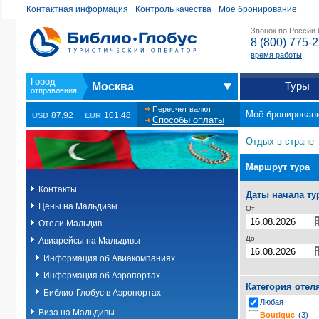
Контактная информация
Контроль качества
Моё бронирование
Звонок по России
8 (800) 775-
время работы
Туры
Москва
Пересчет валют
Моё бронирован
87.92
101.48
USD
EUR
Способы оплаты
Отдых в стране
Маршрут тура
Контакты
Даты начала ту
Цены на Мальдивы
От
Отели Мальдив
До
Авиарейсы на Мальдивы
Информация об Авиакомпаниях
Информация об Аэропортах
Категория отел
Библио-Глобус в Аэропортах
Любая
Виза на Мальдивы
Boutique
(3)