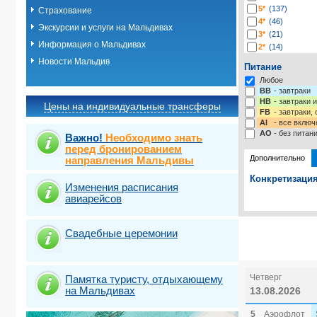
5*
(137)
Страхование
4*
(46)
Экскурсии и услуги на Мальдивах
3*
(21)
Информация о Мальдивах
2*
(14)
-*
(13)
Новости Мальдив
Питание
Любое
BB
- завтраки
HB
- завтраки 
Цены на индивидуальные трансферы
FB
- завтраки,
AI
- все включ
AO
- без питан
Важно!
Необходимо знать
перед бронированием
Дополнительно
направления Мальдивы
Конкретизация
Изменения расписания
авиарейсов
Выберите одну
Выбрать ст
Свадебные церемонии
Четверг
Памятка туристу, отдыхающему
на Мальдивах
13.08.2026
5
Аэрофлот