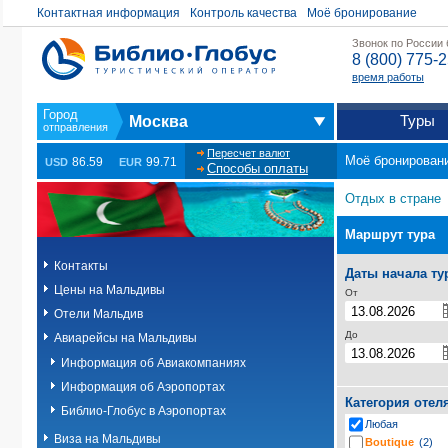
Контактная информация
Контроль качества
Моё бронирование
Звонок по России
8 (800) 775-
время работы
Туры
Москва
Пересчет валют
Моё бронирован
86.59
99.71
USD
EUR
Способы оплаты
Отдых в стране
Маршрут тура
Контакты
Даты начала ту
Цены на Мальдивы
От
Отели Мальдив
До
Авиарейсы на Мальдивы
Информация об Авиакомпаниях
Информация об Аэропортах
Категория отел
Библио-Глобус в Аэропортах
Любая
Виза на Мальдивы
Boutique
(2)