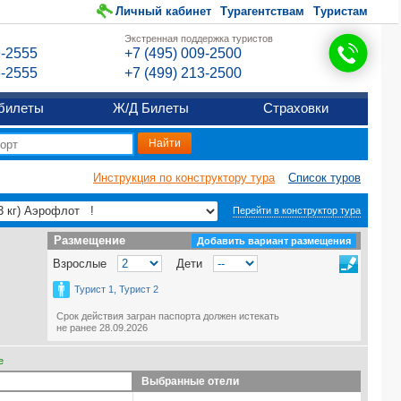
Личный кабинет
Турагентствам
Туристам
Экстренная поддержка туристов
9-2555
+7 (495) 009-2500
6-2555
+7 (499) 213-2500
билеты
Ж/Д Билеты
Страховки
Инструкция по конструктору тура
Список туров
Перейти в конструктор тура
Размещение
Размещение
Добавить вариант размещения
Взрослые
Дети
Турист 1, Турист 2
Срок действия загран паспорта должен истекать
не ранее 28.09.2026
е
Выбранные отели