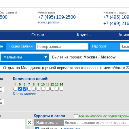
 бесплатный
Агентствам
Частным лицам
2500
+7 (495) 109-2500
+7 (495) 10
время работы
+7 (499) 21
Отели
Круизы
Авиа
ие
Номер заявки
Паспорт
Мальдивы
Вылет из города:
Москва / Moscow
ра
Количество ночей:
4
5
6
7
8
9
10
11
12
13
14
Снять галочки
я
Курорты и отели
Только мгновенное подтверждени
Найти отель