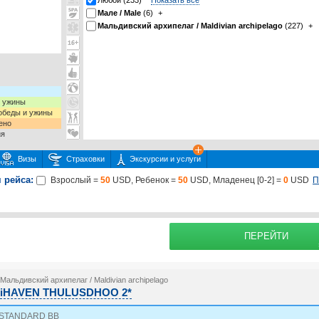
Любой (233)
Показать все
Мале / Male
(6)
+
Мальдивский архипелаг / Maldivian archipelago
(227)
+
и ужины
 обеды и ужины
ено
ия
Визы
Страховки
Экскурсии и услуги
 рейса:
П
Взрослый =
50
USD, Ребенок =
50
USD, Младенец [0-2] =
0
USD
 или несколько экскурсий
раховку
Подробнее о
ПЕРЕЙТИ
Мальдивский архипелаг / Maldivian archipelago
iHAVEN THULUSDHOO 2*
STANDARD BB