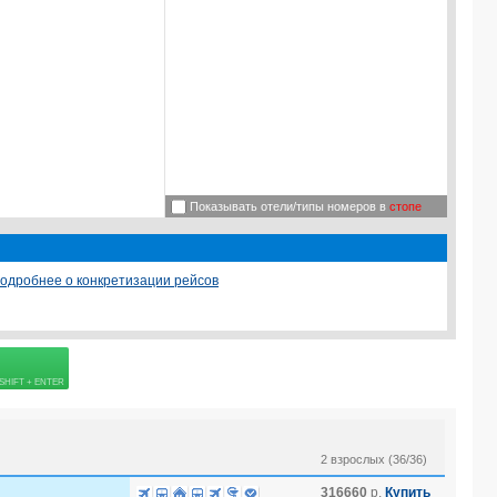
Показывать отели/типы номеров в
стопе
одробнее о конкретизации рейсов
 страховке
2 взрослых (36/36)
316660
р.
Купить