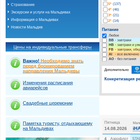
5*
(137)
Страхование
4*
(46)
Экскурсии и услуги на Мальдивах
3*
(21)
Информация о Мальдивах
2*
(14)
-*
(13)
Новости Мальдив
Питание
Любое
BB
- завтраки
HB
- завтраки и у
Цены на индивидуальные трансферы
FB
- завтраки, обе
AI
- все включено
AO
- без питания
Важно!
Необходимо знать
перед бронированием
Дополнительно
направления Мальдивы
Конкретизация ре
Изменения расписания
авиарейсов
Выберите одну ил
Выбрать стра
Страховка от нев
Свадебные церемонии
Пятница
Памятка туристу, отдыхающему
Маль
на Мальдивах
iH
14.08.2026
4
Аэрофлот
STA