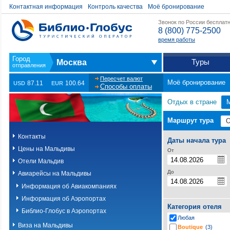
Контактная информация
Контроль качества
Моё бронирование
Звонок по России бесплат
8 (800) 775-2500
время работы
Туры
Москва
Пересчет валют
Моё бронирование
87.11
100.64
USD
EUR
Способы оплаты
Отдых в стране
Маршрут тура
Контакты
Даты начала тура
Цены на Мальдивы
От
Отели Мальдив
До
Авиарейсы на Мальдивы
Информация об Авиакомпаниях
Информация об Аэропортах
Категория отеля
Библио-Глобус в Аэропортах
Любая
Виза на Мальдивы
Boutique
(3)