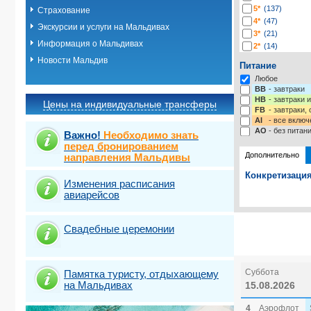
5*
(137)
Страхование
4*
(47)
Экскурсии и услуги на Мальдивах
3*
(21)
Информация о Мальдивах
2*
(14)
-*
(13)
Новости Мальдив
Питание
Любое
BB
- завтраки
HB
- завтраки 
Цены на индивидуальные трансферы
FB
- завтраки,
AI
- все включ
AO
- без питан
Важно!
Необходимо знать
перед бронированием
Дополнительно
направления Мальдивы
Конкретизация
Изменения расписания
авиарейсов
Выберите одну
Выбрать ст
Свадебные церемонии
Суббота
Памятка туристу, отдыхающему
на Мальдивах
15.08.2026
4
Аэрофлот