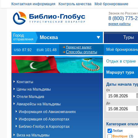
Контактная информация
Контроль качества
Моё бронирование
Звонок по России
8 (800) 775-
время работы
Туры
Москва
Пересчет валют
Моё бронирован
87.92
101.48
USD
EUR
Способы оплаты
Отдых в стране
Маршрут тура
Контакты
Даты начала ту
Цены на Мальдивы
От
Отели Мальдив
До
Авиарейсы на Мальдивы
Информация об Авиакомпаниях
Информация об Аэропортах
Категория отел
Библио-Глобус в Аэропортах
Любая
Виза на Мальдивы
Boutique
(3)