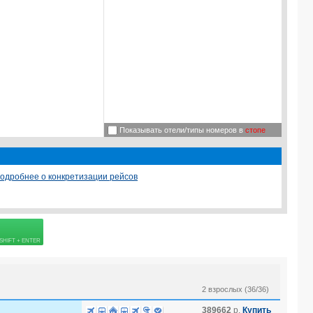
Показывать отели/типы номеров в
стопе
одробнее о конкретизации рейсов
 страховке
2 взрослых (36/36)
389662
р.
Купить