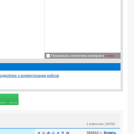
Показывать отели/типы номеров в
стопе
одробнее о конкретизации рейсов
 страховке
2 взрослых (36/36)
389662
р.
Купить