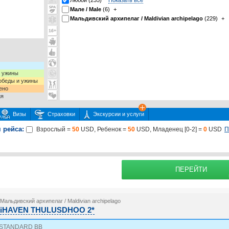
Любой (235)
Показать все
Мале / Male
(6)
+
Мальдивский архипелаг / Maldivian archipelago
(229)
+
и ужины
 обеды и ужины
ено
ия
Визы
Страховки
Экскурсии и услуги
 рейса:
П
Взрослый =
50
USD, Ребенок =
50
USD, Младенец [0-2] =
0
USD
 или несколько экскурсий
раховку
Подробнее о
ПЕРЕЙТИ
Мальдивский архипелаг / Maldivian archipelago
iHAVEN THULUSDHOO 2*
STANDARD BB