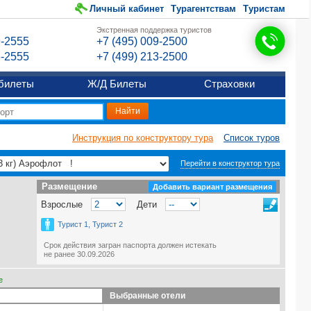
Личный кабинет
Турагентствам
Туристам
Экстренная поддержка туристов
9-2555
+7 (495) 009-2500
6-2555
+7 (499) 213-2500
билеты
Ж/Д Билеты
Страховки
Инструкция по конструктору тура
Список туров
Перейти в конструктор тура
Размещение
Размещение
Добавить вариант размещения
Взрослые
Дети
Турист 1, Турист 2
Срок действия загран паспорта должен истекать
не ранее 30.09.2026
е
Выбранные отели