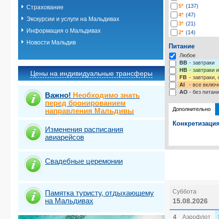
5*
(137)
Страхование
4*
(47)
Экскурсии и услуги на Мальдивах
3*
(21)
Информация о Мальдивах
2*
(14)
-*
(13)
Новости Мальдив
Питание
Любое
BB
- завтраки
HB
- завтраки 
Цены на индивидуальные трансферы
FB
- завтраки,
AI
- все включ
AO
- без питан
Важно!
Необходимо знать
перед бронированием
Дополнительно
направления Мальдивы
Конкретизация
Изменения расписания
авиарейсов
Выберите одну
Выбрать ст
Свадебные церемонии
Суббота
Памятка туристу, отдыхающему
на Мальдивах
15.08.2026
4
Аэрофлот