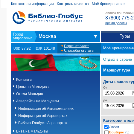
Контактная информация
Контроль качества
Моё бронирование
Звонок по России
8 (800) 775-
время работы
Туры
Москва
Пересчет валют
Моё бронирован
87.92
101.48
USD
EUR
Способы оплаты
Отдых в стране
Маршрут тура
Контакты
Даты начала ту
Цены на Мальдивы
От
Отели Мальдив
До
Авиарейсы на Мальдивы
Информация об Авиакомпаниях
Информация об Аэропортах
Категория отел
Библио-Глобус в Аэропортах
Любая
Виза на Мальдивы
Boutique
(3)