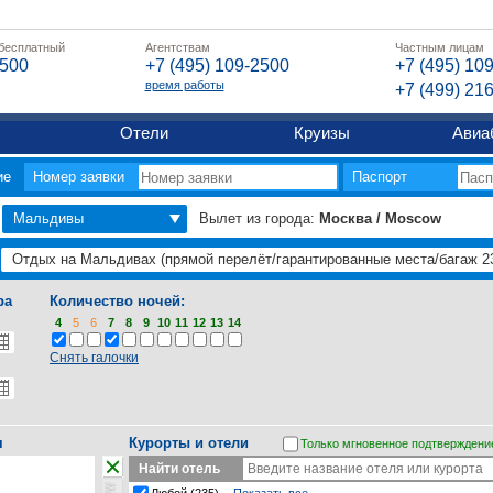
 бесплатный
Агентствам
Частным лицам
2500
+7 (495) 109-2500
+7 (495) 10
время работы
+7 (499) 21
Отели
Круизы
Авиа
ие
Номер заявки
Паспорт
Мальдивы
Вылет из города:
Москва / Moscow
ра
Количество ночей:
4
5
6
7
8
9
10
11
12
13
14
Снять галочки
я
Курорты и отели
Только мгновенное подтверждени
Найти отель