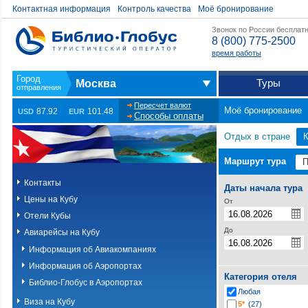
Контактная информация
Контроль качества
Моё бронирование
Звонок по России бесплат
8 (800) 775-2500
время работы
Туры
Москва
Пересчет валют
Моё бронирование
87.92
101.48
USD
EUR
Способы оплаты
Отдых в стране
Маршрут тура
Контакты
Даты начала тура
Цены на Кубу
От
Отели Кубы
До
Авиарейсы на Кубу
Информация об Авиакомпаниях
Информация об Аэропортах
Категория отеля
Библио-Глобус в Аэропортах
Любая
Виза на Кубу
5*
(27)