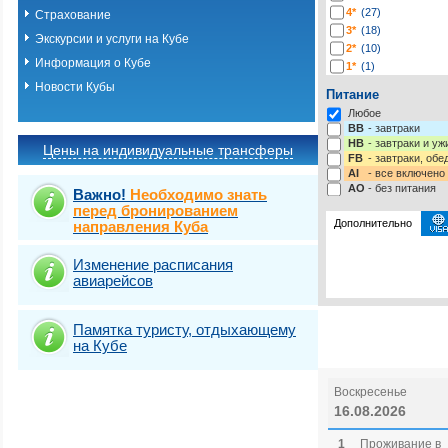
4*
(27)
Страхование
3*
(18)
Экскурсии и услуги на Кубе
2*
(10)
Информация о Кубе
1*
(1)
Новости Кубы
Питание
Любое
BB
- завтраки
HB
- завтраки и у
Цены на индивидуальные трансферы
FB
- завтраки, обе
AI
- все включено
AO
- без питания
Важно!
Необходимо знать
перед бронированием
Дополнительно
направления Куба
Изменение расписания
Выберите одну ил
Виза
Выбрать стра
Новая в
авиарейсов
Памятка туристу, отдыхающему
на Кубе
Воскресенье
16.08.2026
1
Проживание в