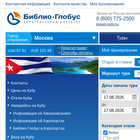
Контактная информация
Контроль качества
Моё бронирование
Звонок по России бесплат
8 (800) 775-2500
время работы
Туры
Москва
Пересчет валют
Моё бронирование
87.92
101.48
USD
EUR
Способы оплаты
Отдых в стране
Маршрут тура
Контакты
Даты начала тура
Цены на Кубу
От
Отели Кубы
До
Авиарейсы на Кубу
Информация об Авиакомпаниях
Информация об Аэропортах
Категория отеля
Библио-Глобус в Аэропортах
Любая
Виза на Кубу
5*
(27)