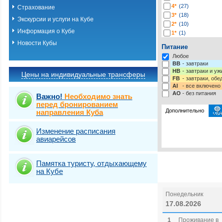
4*
(27)
Страхование
3*
(18)
Экскурсии и услуги на Кубе
2*
(10)
Информация о Кубе
1*
(1)
Новости Кубы
Питание
Любое
BB
- завтраки
HB
- завтраки и у
Цены на индивидуальные трансферы
FB
- завтраки, обе
AI
- все включено
AO
- без питания
Важно!
Необходимо знать
перед бронированием
Дополнительно
направления Куба
Изменение расписания
Выберите одну ил
Виза
Выбрать стра
Новая в
авиарейсов
Памятка туристу, отдыхающему
на Кубе
Понедельник
17.08.2026
1
Проживание в