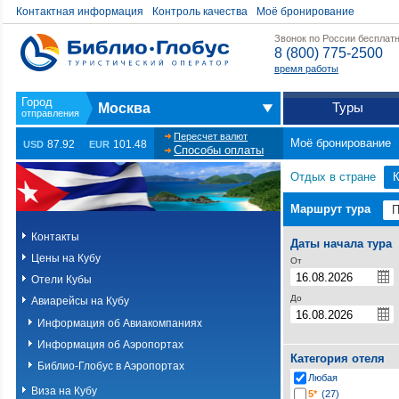
Контактная информация
Контроль качества
Моё бронирование
Звонок по России бесплат
8 (800) 775-2500
время работы
Туры
Москва
Пересчет валют
Моё бронирование
87.92
101.48
USD
EUR
Способы оплаты
Отдых в стране
Маршрут тура
Контакты
Даты начала тура
Цены на Кубу
От
Отели Кубы
До
Авиарейсы на Кубу
Информация об Авиакомпаниях
Информация об Аэропортах
Категория отеля
Библио-Глобус в Аэропортах
Любая
Виза на Кубу
5*
(27)