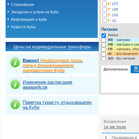
4*
(27)
Страхование
3*
(18)
Экскурсии и услуги на Кубе
2*
(10)
Информация о Кубе
1*
(1)
Новости Кубы
Питание
Любое
BB
- завтраки
HB
- завтраки и у
Цены на индивидуальные трансферы
FB
- завтраки, обе
AI
- все включено
AO
- без питания
Важно!
Необходимо знать
перед бронированием
Дополнительно
направления Куба
Изменение расписания
Выберите одну ил
Виза
Выбрать стра
Новая в
авиарейсов
Памятка туристу, отдыхающему
на Кубе
Воскресенье
16.08.2026
1
Проживание в