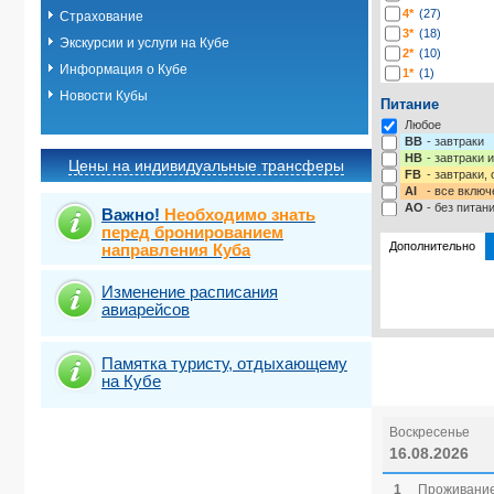
4*
(27)
Страхование
3*
(18)
Экскурсии и услуги на Кубе
2*
(10)
Информация о Кубе
1*
(1)
Новости Кубы
Питание
Любое
BB
- завтраки
HB
- завтраки 
Цены на индивидуальные трансферы
FB
- завтраки,
AI
- все включ
AO
- без питан
Важно!
Необходимо знать
перед бронированием
Дополнительно
направления Куба
Изменение расписания
Выберите одну
Виза
Выбрать ст
Нова
авиарейсов
Памятка туристу, отдыхающему
на Кубе
Воскресенье
16.08.2026
1
Проживание