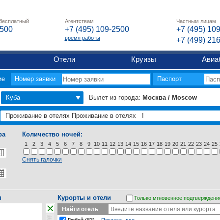
 бесплатный
Агентствам
Частным лицам
2500
+7 (495) 109-2500
+7 (495) 10
время работы
+7 (499) 21
Отели
Круизы
Авиа
ие
Номер заявки
Паспорт
Куба
Вылет из города:
Москва / Moscow
ра
Количество ночей:
1
2
3
4
5
6
7
8
9
10
11
12
13
14
15
16
17
18
19
20
21
22
23
24
25
Снять галочки
я
Курорты и отели
Только мгновенное подтверждени
Найти отель