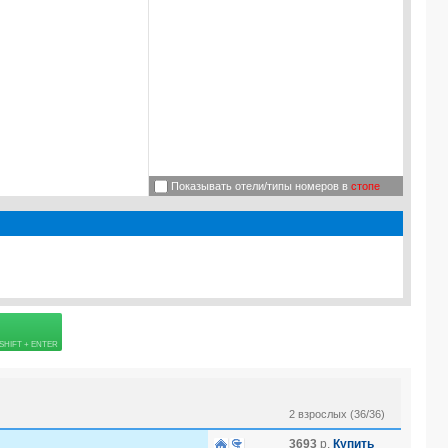
Показывать отели/типы номеров в
стопе
Подробнее о визе
=
5.0
USD
 страховке
2 взрослых (36/36)
3693
р.
Купить