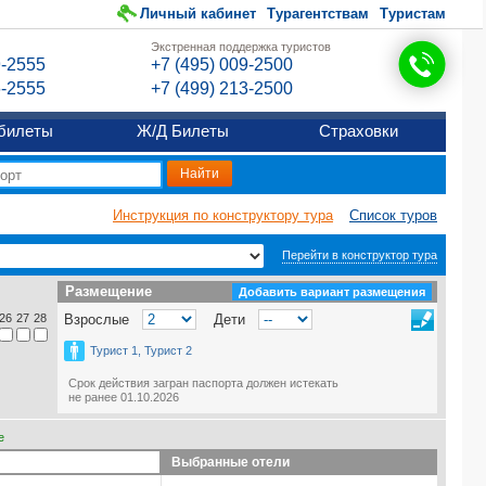
Личный кабинет
Турагентствам
Туристам
Экстренная поддержка туристов
9-2555
+7 (495) 009-2500
6-2555
+7 (499) 213-2500
билеты
Ж/Д Билеты
Страховки
Инструкция по конструктору тура
Список туров
Перейти в конструктор тура
Размещение
Размещение
Добавить вариант размещения
26
27
28
Взрослые
Дети
Турист 1, Турист 2
Срок действия загран паспорта должен истекать
не ранее 01.10.2026
е
Выбранные отели