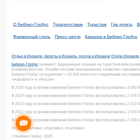
О Библио-Глобус
Турагентствам
Туристам
Где купить
В
Фирменный стиль
Пресс-центр
Карьера в Библио-Глобус
Отдых в Израиле, билеты в Израиль, погода в Израиле
Отели Израиля,
Библио-Глобус
занимает лидирующие позиции на туристическом рынке 
Ближнем Востоке. Онлайн-система бронирования позволяет оформить 
Библио-Глобус сотрудничает с 25 000 агентств и надежными поставщ
«Аэрофлот» и «Россия».
В 2025 году услугами компании Библио-Глобус воспользовались 3 050 9
В 2024 году услугами компании Библио-Глобус воспользовались 2 576 2
В 2023 году услугами компании Библио-Глобус воспользовались 2 210 4
В 2022 году услугами компании Библио-Глобус воспользовались 1 674 5
В 2021 году услугами компании Библио-Глобус воспользовались 2 199 1
Отдыхай активно, спортивно, позитивно!
© Библио-Глобус, 2026