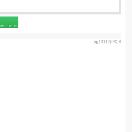
 страховке
bg13112{0/0}8