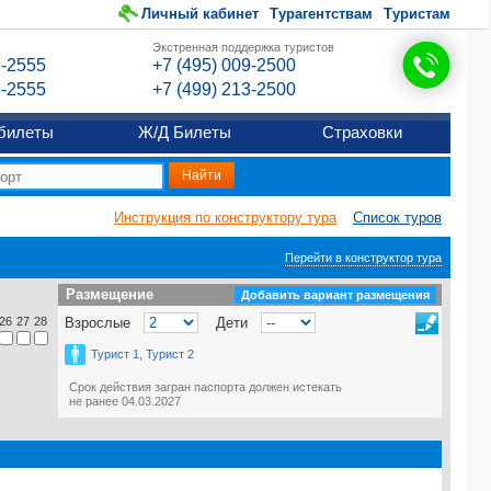
Личный кабинет
Турагентствам
Туристам
Экстренная поддержка туристов
9-2555
+7 (495) 009-2500
6-2555
+7 (499) 213-2500
билеты
Ж/Д Билеты
Страховки
Инструкция по конструктору тура
Список туров
Перейти в конструктор тура
Размещение
Размещение
Добавить вариант размещения
26
27
28
Взрослые
Дети
Турист 1, Турист 2
Срок действия загран паспорта должен истекать
не ранее 04.03.2027