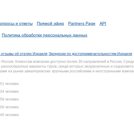
опросы и ответы
Прямой эфир
Partners Page
API
Политика обработки персональных данных
 отзывы об отелях Израиля
Экскурсии по достопримечательностям Израиля
России. Клиентам компании доступно более 30 направлений в России, Среди
разнообразные варианты туров, среди которых экскурсионные и оздоровите
иками на рынке авиаперевозки: крупными российскими и иностранными комп
51 человек.
34 человек.
58 человек.
06 человек.
40 человек.