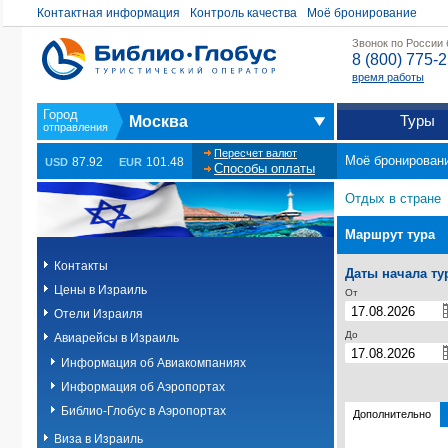
Контактная информация
Контроль качества
Моё бронирование
Звонок по России
8 (800) 775-
время работы
Туры
Москва
Пересчет валют
Моё бронирован
87.92
101.48
USD
EUR
Способы оплаты
Отдых в стране
Маршрут тура
Контакты
Даты начала ту
Цены в Израиль
От
Отели Израиля
До
Авиарейсы в Израиль
Информация об Авиакомпаниях
Информация об Аэропортах
Библио-Глобус в Аэропортах
Дополнительно
Виза в Израиль