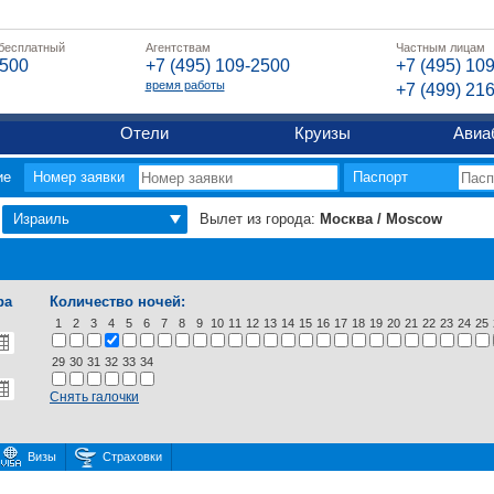
 бесплатный
Агентствам
Частным лицам
2500
+7 (495) 109-2500
+7 (495) 10
время работы
+7 (499) 21
Отели
Круизы
Авиа
ие
Номер заявки
Паспорт
Израиль
Вылет из города:
Москва / Moscow
ра
Количество ночей:
1
2
3
4
5
6
7
8
9
10
11
12
13
14
15
16
17
18
19
20
21
22
23
24
25
29
30
31
32
33
34
Снять галочки
Визы
Страховки