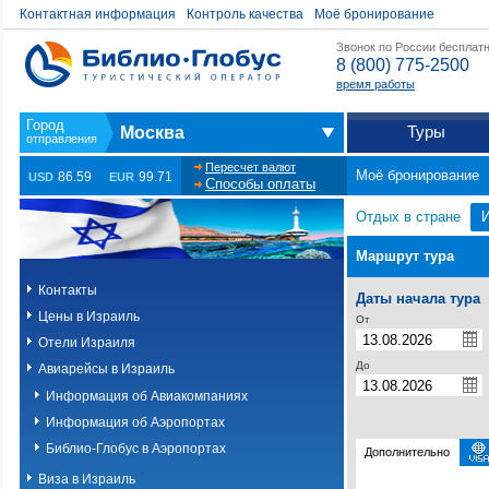
Контактная информация
Контроль качества
Моё бронирование
Звонок по России бесплат
8 (800) 775-2500
время работы
Туры
Москва
Пересчет валют
Моё бронирование
86.59
99.71
USD
EUR
Способы оплаты
Отдых в стране
Маршрут тура
Контакты
Даты начала тура
Цены в Израиль
От
Отели Израиля
До
Авиарейсы в Израиль
Информация об Авиакомпаниях
Информация об Аэропортах
Библио-Глобус в Аэропортах
Дополнительно
Виза в Израиль