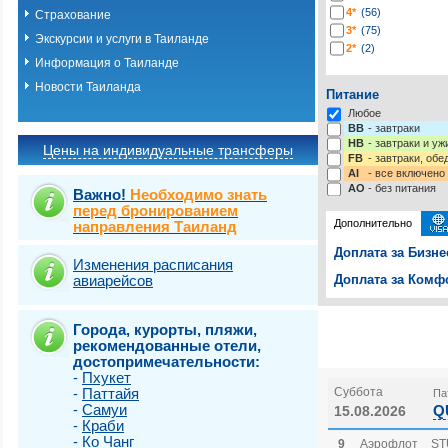
4*
(56)
Страхование
3*
(75)
Экскурсии и услуги в Таиланде
2*
(2)
Информация о Таиланде
Новости Таиланда
Питание
Любое
BB
- завтраки
HB
- завтраки и у
Цены на индивидуальные трансферы
FB
- завтраки, обе
AI
- все включено
AO
- без питания
Важно!
Необходимо знать
перед бронированием
Дополнительно
направления Таиланд
Доплата за Бизне
Изменения расписания
авиарейсов
Доплата за Комфо
Выберите одну ил
Выбрать стра
Города, курорты, пляжи,
рекомендованные отели,
достопримечательности:
-
Пхукет
-
Паттайя
Суббота
Па
-
Самуи
Q
15.08.2026
-
Краби
-
Ко Чанг
9
Аэрофлот
ST