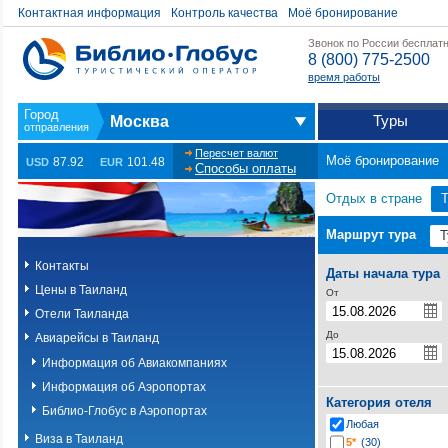
Контактная информация
Контроль качества
Моё бронирование
Звонок по России бесплат
8 (800) 775-2500
время работы
Туры
Москва
Пересчет валют
Моё бронирование
87.92
101.48
USD
EUR
Способы оплаты
Отдых в стране
Маршрут тура
Контакты
Даты начала тура
Цены в Таиланд
От
Отели Таиланда
До
Авиарейсы в Таиланд
Информация об Авиакомпаниях
Информация об Аэропортах
Категория отеля
Библио-Глобус в Аэропортах
Любая
Виза в Таиланд
5*
(30)