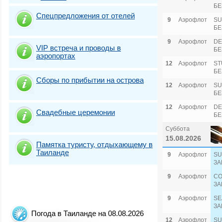
БЕ
Спецпредложения от отелей
9
Аэрофлот
SU
БЕ
9
Аэрофлот
DE
VIP встреча и проводы в
БЕ
аэропортах
12
Аэрофлот
ST
БЕ
Сборы по прибытии на острова
12
Аэрофлот
SU
БЕ
12
Аэрофлот
DE
Свадебные церемонии
БЕ
Суббота
15.08.2026
Памятка туристу, отдыхающему в
Таиланде
9
Аэрофлот
SU
ЗА
9
Аэрофлот
CO
ЗА
9
Аэрофлот
SE
ЗА
Погода в Таиланде на 08.08.2026
12
Аэрофлот
SU