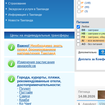
4*
(148)
Страхование
3*
(89)
Экскурсии и услуги в Таиланде
2*
(3)
Информация о Таиланде
Новости Таиланда
Питание
Любое
BB
- завтраки
HB
- завтраки и у
Цены на индивидуальные трансферы
FB
- завтраки, обе
AI
- все включено
AO
- без питания
Важно!
Необходимо знать
перед бронированием
Дополнительно
направления Таиланд
Доплата за Комфо
Изменения расписания
авиарейсов
Выберите одну ил
Выбрать стра
Страховка от нев
Города, курорты, пляжи,
рекомендованные отели,
достопримечательности:
-
Пхукет
-
Паттайя
Пятница
-
Самуи
14.08.2026
-
Краби
-
Ко Чанг
6
Аэрофлот
STA