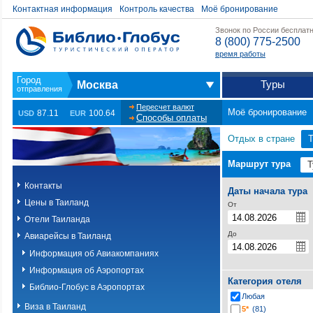
Контактная информация
Контроль качества
Моё бронирование
Звонок по России бесплат
8 (800) 775-2500
время работы
Туры
Москва
Пересчет валют
Моё бронирование
87.11
100.64
USD
EUR
Способы оплаты
Отдых в стране
Маршрут тура
Контакты
Даты начала тура
Цены в Таиланд
От
Отели Таиланда
До
Авиарейсы в Таиланд
Информация об Авиакомпаниях
Информация об Аэропортах
Категория отеля
Библио-Глобус в Аэропортах
Любая
Виза в Таиланд
5*
(81)