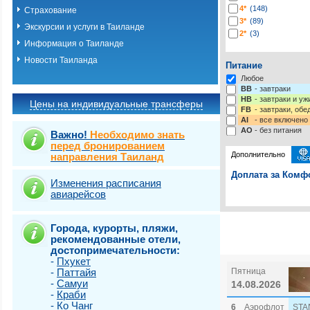
4*
(148)
Страхование
3*
(89)
Экскурсии и услуги в Таиланде
2*
(3)
Информация о Таиланде
Новости Таиланда
Питание
Любое
BB
- завтраки
HB
- завтраки и у
Цены на индивидуальные трансферы
FB
- завтраки, обе
AI
- все включено
AO
- без питания
Важно!
Необходимо знать
перед бронированием
Дополнительно
направления Таиланд
Доплата за Комфо
Изменения расписания
авиарейсов
Выберите одну ил
Выбрать стра
Города, курорты, пляжи,
рекомендованные отели,
достопримечательности:
-
Пхукет
-
Паттайя
Пятница
-
Самуи
14.08.2026
-
Краби
-
Ко Чанг
6
Аэрофлот
STA