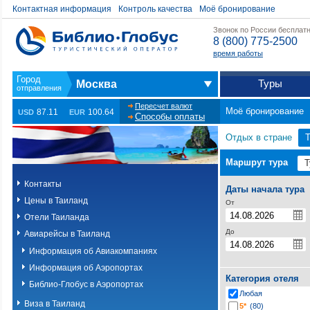
Контактная информация
Контроль качества
Моё бронирование
Звонок по России бесплат
8 (800) 775-2500
время работы
Туры
Москва
Пересчет валют
Моё бронирование
87.11
100.64
USD
EUR
Способы оплаты
Отдых в стране
Маршрут тура
Контакты
Даты начала тура
Цены в Таиланд
От
Отели Таиланда
До
Авиарейсы в Таиланд
Информация об Авиакомпаниях
Информация об Аэропортах
Категория отеля
Библио-Глобус в Аэропортах
Любая
Виза в Таиланд
5*
(80)