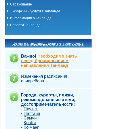
Страхование
Экскурсии и услуги в Таиланде
Информация о Таиланде
Новости Таиланда
Цены на индивидуальные трансферы
Важно!
Необходимо знать
перед бронированием
направления Таиланд
Изменения расписания
авиарейсов
Города, курорты, пляжи,
рекомендованные отели,
достопримечательности:
-
Пхукет
-
Паттайя
-
Самуи
-
Краби
-
Ко Чанг