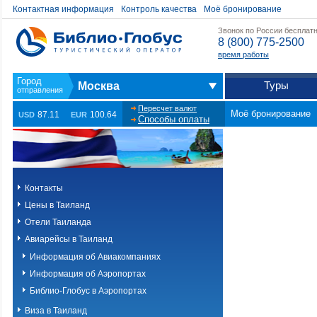
Контактная информация
Контроль качества
Моё бронирование
Звонок по России бесплат
8 (800) 775-2500
время работы
Туры
Москва
Пересчет валют
Моё бронирование
87.11
100.64
USD
EUR
Способы оплаты
Контакты
Цены в Таиланд
Отели Таиланда
Авиарейсы в Таиланд
Информация об Авиакомпаниях
Информация об Аэропортах
Библио-Глобус в Аэропортах
Виза в Таиланд