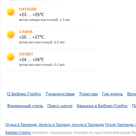
ПАТТАЙЯ
+23 ... +25℃
ветер северо-восточный, 1-3 м/с
САМУИ
+25 ... +27℃
ветер юго-восточный, 0-2 м/с
ПХУКЕТ
+24 ... +26℃
ветер юго-восточный, 0-2 м/с
О Библио-Глобус
Турагентствам
Туристам
Где купить
Воп
Фирменный стиль
Пресс-центр
Карьера в Библио-Глобус
П
Отдых в Таиланде, билеты в Таиланд, погода в Таиланде
Отели Таиланда, 
Библио-Глобус
занимает лидирующие позиции на туристическом рынке Рос