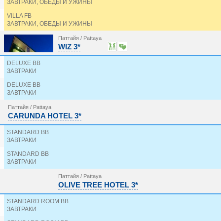
ЗАВТРАКИ, ОБЕДЫ И УЖИНЫ
PATTAYA PARK BEACH RESORT 3*
PATTAYA SEA VIEW HOTEL 4*
VILLA FB
PAYAA HOTEL 3*
ЗАВТРАКИ, ОБЕДЫ И УЖИНЫ
PHU VIEW TALAY RESORT 2*
Паттайя / Pattaya
PHUPHAYA RESORT 3*
WIZ 3*
PINNACLE GRAND JOMTIEN RESORT & BEACH CLUB
PLUMERIA RESORT PATTAYA 3*
DELUXE BB
POOH BEACH RESORT & SPA (ex. SPLENDID RESORT
ЗАВТРАКИ
PULLMAN PATTAYA HOTEL G 5*
QUARTER 09 BEACH 3*
DELUXE BB
RABBIT RESORT 4*
ЗАВТРАКИ
RAVINDRA BEACH RESORT & SPA 4*
Паттайя / Pattaya
RITA RESORT & RESIDENCE 3*
CARUNDA HOTEL 3*
ROSE BAY RESORT 3*
ROYAL CLIFF BEACH HOTEL 5*
STANDARD BB
ROYAL CLIFF BEACH TERRACE 5*
ЗАВТРАКИ
ROYAL CLIFF GRAND HOTEL 5*
STANDARD BB
ROYAL HERITAGE PAVILION 3*
ЗАВТРАКИ
ROYAL PALACE 3*
ROYAL PRINCE RESORT PATTAYA 3*
Паттайя / Pattaya
ROYAL THAI PAVILION 4*
OLIVE TREE HOTEL 3*
ROYAL WING SUITES & SPA 5*
SEA CREST BY JOMTIEN 4*
STANDARD ROOM BB
SEA SAND SUN RESORT & VILLAS 5*
ЗАВТРАКИ
SEAPHERE PATTAYA HOTEL 4*