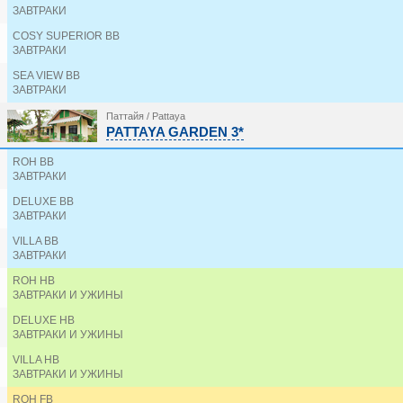
EURASIA BOUTIQUE HOTEL 3*
ЗАВТРАКИ
FIFTH PATTAYA JOMTIEN 3*
FOUR SEASONS PLACE 3*
COSY SUPERIOR BB
ЗАВТРАКИ
GARDEN CLIFF RESORT & SPA 4*
GARDEN SEA VIEW RESORT 4*
SEA VIEW BB
GOLDEN JOMTIEN BEACH 3*
ЗАВТРАКИ
GOLDEN SEA PATTAYA 3*
GRAND BELLA 3*
Паттайя / Pattaya
PATTAYA GARDEN 3*
GRANDE CENTRE POINT SPACE PATTAYA 5*
HAS PATTAYA 4*
ROH BB
HEETON CONCEPT HOTEL PATTAYA 4*
ЗАВТРАКИ
HOLIDAY INN PATTAYA 4*
HOTEL BARAQUDA PATTAYA BY HEETON 5*
DELUXE BB
HOTEL J INSPIRED PATTAYA 4*
ЗАВТРАКИ
HOTEL J PATTAYA 4*
VILLA BB
HOTEL J RESIDENCE 4*
ЗАВТРАКИ
HOWARD JOHNSON BY WYNDHAM JC PATTAYA 4*
INTIMATE HOTEL 4*
ROH HB
JOMTIEN PALM BEACH 4*
ЗАВТРАКИ И УЖИНЫ
JOMTIEN PLAZA RESIDENCE 3*
DELUXE HB
JOMTIEN THANI HOTEL 3*
ЗАВТРАКИ И УЖИНЫ
JOURNEYHUB PATTAYA CENTRAL 4*
KOKOTEL PATTAYA NORTH BEACH 4*
VILLA HB
ЗАВТРАКИ И УЖИНЫ
KOKOTEL PATTAYA SOUTH BEACH 3*
LANTANA PATTAYA HOTEL & RESORT 4*
ROH FB