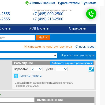
Личный кабинет
Турагентствам
Туристам
Экстренная поддержка туристов
9-2555
+7 (495) 009-2500
6-2555
+7 (499) 213-2500
билеты
Ж/Д Билеты
Страховки
Инструкция по конструктору тура
Список туров
Перейти в конструктор тура
Размещение
Размещение
Добавить вариант размещения
Взрослые
Дети
Турист 1, Турист 2
Срок действия загран паспорта должен истекать
не ранее 30.09.2026
е
Выбранные отели