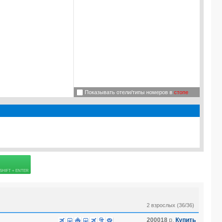
Показывать отели/типы номеров в
стопе
TE PATTAYA) 3*
 страховке
=
5.0
%, Ребенок =
5.0
%, Младенец [0-2] =
5.0
%
2 взрослых (36/36)
200018
р.
Купить