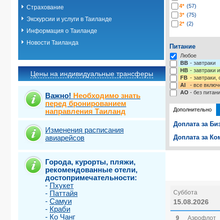
4*
(57)
Страхование
3*
(75)
Экскурсии и услуги в Таиланде
2*
(2)
Информация о Таиланде
Новости Таиланда
Питание
Любое
BB
- завтраки
HB
- завтраки 
Цены на индивидуальные трансферы
FB
- завтраки,
AI
- все включ
AO
- без питан
Важно!
Необходимо знать
перед бронированием
Дополнительно
направления Таиланд
Доплата за Би
Изменения расписания
авиарейсов
Доплата за Ко
Выберите одну
Выбрать ст
Города, курорты, пляжи,
Страховка от 
рекомендованные отели,
достопримечательности:
-
Пхукет
-
Паттайя
Суббота
-
Самуи
15.08.2026
-
Краби
-
Ко Чанг
9
Аэрофлот