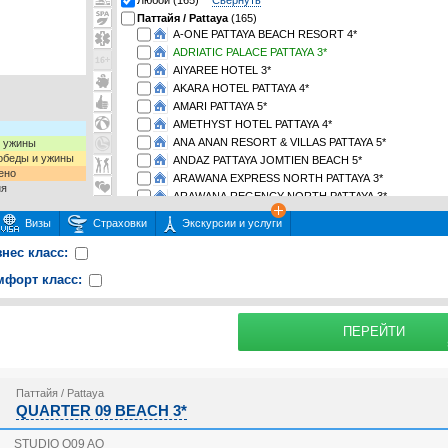
Любой (165)
Свернуть
Паттайя / Pattaya
(165)
A-ONE PATTAYA BEACH RESORT 4*
ADRIATIC PALACE PATTAYA 3*
AIYAREE HOTEL 3*
AKARA HOTEL PATTAYA 4*
AMARI PATTAYA 5*
AMETHYST HOTEL PATTAYA 4*
ANA ANAN RESORT & VILLAS PATTAYA 5*
и ужины
 обеды и ужины
ANDAZ PATTAYA JOMTIEN BEACH 5*
ено
ARAWANA EXPRESS NORTH PATTAYA 3*
ия
ARAWANA REGENCY NORTH PATTAYA 3*
ARAWANA REGENCY SOUTH PATTAYA (ex. MEMO SUI
Визы
Страховки
Экскурсии и услуги
ASIA PATTAYA HOTEL 3*
AVALON BEACH RESORT 4*
знес класс:
AVANI PATTAYA RESORT & SPA 5*
мфорт класс:
AVILA RESORT PATTAYA 3*
BARON BEACH 3*
 или несколько экскурсий
раховку
Подробнее о
BASAYA BEACH HOTEL & RESORT 3*
ПЕРЕЙТИ
BAY BEACH RESORT JOMTIEN 4*
невыезда (рассчитывается с итоговой стоимости тура):
: Взрослый 
BAYPHERE HOTEL PATTAYA JC 5*
BELLA EXPRESS 3*
Паттайя / Pattaya
BELLA VILLA CABANA 3*
QUARTER 09 BEACH 3*
BELLA VILLA METRO 3*
BELLA VILLA PATTAYA 3RD ROAD 2*
STUDIO Q09 AO