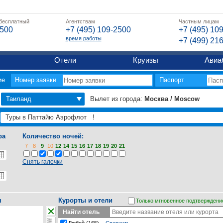
 бесплатный
Агентствам
Частным лицам
2500
+7 (495) 109-2500
+7 (495) 10
время работы
+7 (499) 21
Отели
Круизы
Авиа
ие
Номер заявки
Паспорт
Таиланд
Вылет из города:
Москва / Moscow
ра
Количество ночей:
7
8
9
10
12
14
15
16
17
18
19
20
21
Снять галочки
я
Курорты и отели
Только мгновенное подтверждени
Найти отель