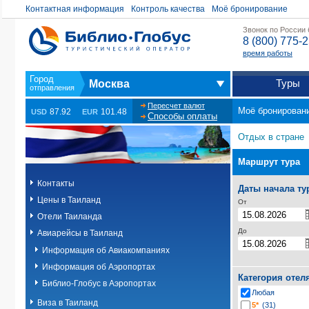
Контактная информация
Контроль качества
Моё бронирование
Звонок по России
8 (800) 775-
время работы
Туры
Москва
Пересчет валют
Моё бронирован
87.92
101.48
USD
EUR
Способы оплаты
Отдых в стране
Маршрут тура
Контакты
Даты начала ту
Цены в Таиланд
От
Отели Таиланда
До
Авиарейсы в Таиланд
Информация об Авиакомпаниях
Информация об Аэропортах
Категория отел
Библио-Глобус в Аэропортах
Любая
Виза в Таиланд
5*
(31)