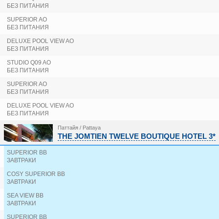
BELLA VILLA PRIMA 3*
БЕЗ ПИТАНИЯ
BEST BELLA PATTAYA 3*
BESTON PATTAYA 3*
SUPERIOR AO
BLUE CABIN HOTEL (ex. A-ONE NEW WING HOTEL) 
БЕЗ ПИТАНИЯ
BOUTIQUE CITY 3*
DELUXE POOL VIEW AO
BRIGHTON GRAND HOTEL PATTAYA 5*
БЕЗ ПИТАНИЯ
CAESAR PALACE 3*
CAMELOT HOTEL PATTAYA 3*
STUDIO Q09 AO
БЕЗ ПИТАНИЯ
CAPE DARA RESORT 5*
CARUNDA HOTEL 3*
SUPERIOR AO
CENTARA LIFE MARIS RESORT JOMTIEN 4*
БЕЗ ПИТАНИЯ
CENTARA NOVA HOTEL PATTAYA 3*
DELUXE POOL VIEW AO
CENTARA PATTAYA HOTEL 4*
БЕЗ ПИТАНИЯ
CHOLCHAN PATTAYA RESORT 4*
CITRUS GRANDE HOTEL PATTAYA 4*
Паттайя / Pattaya
COCO BEACH HOTEL JOMTIEN PATTAYA (ex. JOMTI
THE JOMTIEN TWELVE BOUTIQUE HOTEL 3*
COSI PATTAYA WONG AMAT BEACH 3*
COURTYARD BY MARRIOTT NORTH PATTAYA 4*
SUPERIOR BB
CROSS PATTAYA PRATAMNAK 5*
ЗАВТРАКИ
CROWN PATTAYA BEACH 3*
COSY SUPERIOR BB
CRYSTAL PALACE 3*
ЗАВТРАКИ
D ECO WELLNESS CENTRE PATTAYA 3*
DOR-SHADA RESORT BY THE SEA 4*
SEA VIEW BB
DUSIT THANI PATTAYA 5*
ЗАВТРАКИ
EASTERN GRAND PALACE 3*
SUPERIOR BB