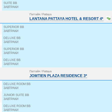
THE ZIGN HOTEL 4*
SUITE BB
ЗАВТРАКИ
TRAVELODGE PATTAYA 3*
TROPICANA HOTEL 3*
Паттайя / Pattaya
TSIX5 3*
LANTANA PATTAYA HOTEL & RESORT 4*
U JOMTIEN PATTAYA 4*
UNIQUE REGENCY HOTEL 3*
SUPERIOR BB
VAREENA PALACE HOTEL 3*
ЗАВТРАКИ
VERANDA RESORT PATTAYA 5*
DELUXE BB
VOGUE PATTAYA HOTEL 3*
ЗАВТРАКИ
WAY HOTEL 4*
WELCOME JOMTIEN BEACH HOTEL 3*
SUPERIOR BB
WELCOME PLAZA HOTEL 3*
ЗАВТРАКИ
WELCOME WORLD BEACHFRONT RESORT 4*
DELUXE BB
WIZ 3*
ЗАВТРАКИ
WYNDHAM JOMTIEN PATTAYA 5*
Z THROUGH BY THE ZIGN 4*
Паттайя / Pattaya
ZAND MORADA PATTAYA 4*
JOMTIEN PLAZA RESIDENCE 3*
DELUXE ROOM BB
ЗАВТРАКИ
JUNIOR SUITE BB
ЗАВТРАКИ
DELUXE ROOM BB
ЗАВТРАКИ