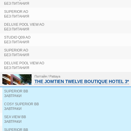
BELLA VILLA PRIMA 3*
БЕЗ ПИТАНИЯ
BEST BELLA PATTAYA 3*
BESTON PATTAYA 3*
SUPERIOR AO
BLUE CABIN HOTEL (ex. A-ONE NEW WING HOTEL) 
БЕЗ ПИТАНИЯ
BOUTIQUE CITY 3*
DELUXE POOL VIEW AO
BRIGHTON GRAND HOTEL PATTAYA 5*
БЕЗ ПИТАНИЯ
CAESAR PALACE 3*
CAMELOT HOTEL PATTAYA 3*
STUDIO Q09 AO
БЕЗ ПИТАНИЯ
CAPE DARA RESORT 5*
CARUNDA HOTEL 3*
SUPERIOR AO
CENTARA LIFE MARIS RESORT JOMTIEN 4*
БЕЗ ПИТАНИЯ
CENTARA NOVA HOTEL PATTAYA 3*
DELUXE POOL VIEW AO
CENTARA PATTAYA HOTEL 4*
БЕЗ ПИТАНИЯ
CHOLCHAN PATTAYA RESORT 4*
CITRUS GRANDE HOTEL PATTAYA 4*
Паттайя / Pattaya
COCO BEACH HOTEL JOMTIEN PATTAYA (ex. JOMTI
THE JOMTIEN TWELVE BOUTIQUE HOTEL 3*
COSI PATTAYA WONG AMAT BEACH 3*
COURTYARD BY MARRIOTT NORTH PATTAYA 4*
SUPERIOR BB
CROSS PATTAYA PRATAMNAK 5*
ЗАВТРАКИ
CROWN PATTAYA BEACH 3*
COSY SUPERIOR BB
CRYSTAL PALACE 3*
ЗАВТРАКИ
D ECO WELLNESS CENTRE PATTAYA 3*
DOR-SHADA RESORT BY THE SEA 4*
SEA VIEW BB
DUSIT THANI PATTAYA 5*
ЗАВТРАКИ
EASTERN GRAND PALACE 3*
SUPERIOR BB