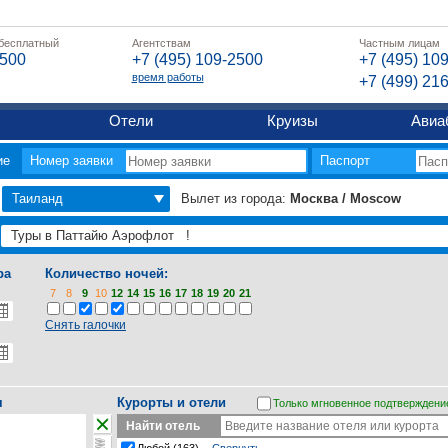
 бесплатный
Агентствам
Частным лицам
2500
+7 (495) 109-2500
+7 (495) 10
время работы
+7 (499) 21
Отели
Круизы
Авиа
ие
Номер заявки
Паспорт
Таиланд
Вылет из города:
Москва / Moscow
ра
Количество ночей:
7
8
9
10
12
14
15
16
17
18
19
20
21
Снять галочки
я
Курорты и отели
Только мгновенное подтверждени
Найти отель