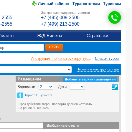
Личный кабинет
Турагентствам
Туристам
Экстренная поддержка туристов
9-2555
+7 (495) 009-2500
6-2555
+7 (499) 213-2500
билеты
Ж/Д Билеты
Страховки
Инструкция по конструктору тура
Список туров
Перейти в конструктор тура
Размещение
Размещение
Добавить вариант размещения
Взрослые
Дети
Турист 1, Турист 2
Срок действия загран паспорта должен истекать
не ранее 30.09.2026
е
Выбранные отели