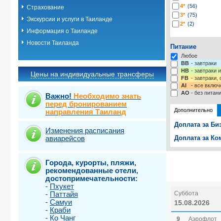
4*
(56)
Страхование
3*
(75)
Экскурсии и услуги в Таиланде
2*
(2)
Информация о Таиланде
Новости Таиланда
Питание
Любое
BB
- завтраки
HB
- завтраки 
Цены на индивидуальные трансферы
FB
- завтраки,
AI
- все включ
AO
- без питан
Важно!
Необходимо знать
перед бронированием
Дополнительно
направления Таиланд
Доплата за Би
Изменения расписания
авиарейсов
Доплата за Ко
Выберите одну
Выбрать ст
Города, курорты, пляжи,
рекомендованные отели,
достопримечательности:
-
Пхукет
-
Паттайя
Суббота
-
Самуи
15.08.2026
-
Краби
-
Ко Чанг
9
Аэрофлот