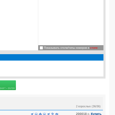
Показывать отели/типы номеров в
стопе
TE PATTAYA) 3*
 страховке
2 взрослых (36/36)
200018
р.
Купить