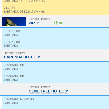
ЗАВТРАКИ, ОБЕДЫ И УЖИНЫ
PATTAYA PARK BEACH RESORT 3*
PATTAYA SEA VIEW HOTEL 4*
VILLA FB
PAYAA HOTEL 3*
ЗАВТРАКИ, ОБЕДЫ И УЖИНЫ
PHU VIEW TALAY RESORT 2*
Паттайя / Pattaya
PHUPHAYA RESORT 3*
WIZ 3*
PINNACLE GRAND JOMTIEN RESORT & BEACH CLUB
PLUMERIA RESORT PATTAYA 3*
DELUXE BB
POOH BEACH RESORT & SPA (ex. SPLENDID RESORT
ЗАВТРАКИ
QUARTER 09 BEACH 3*
RABBIT RESORT 4*
DELUXE BB
RITA RESORT & RESIDENCE 3*
ЗАВТРАКИ
ROSE BAY RESORT 3*
Паттайя / Pattaya
ROYAL CLIFF BEACH HOTEL 5*
CARUNDA HOTEL 3*
ROYAL CLIFF BEACH TERRACE 5*
ROYAL CLIFF GRAND HOTEL 5*
STANDARD BB
ROYAL HERITAGE PAVILION 3*
ЗАВТРАКИ
ROYAL PALACE 3*
STANDARD BB
ROYAL PRINCE RESORT PATTAYA 3*
ЗАВТРАКИ
ROYAL THAI PAVILION 4*
ROYAL WING SUITES & SPA 5*
Паттайя / Pattaya
SEA CREST BY JOMTIEN 4*
OLIVE TREE HOTEL 3*
SEA SAND SUN RESORT & VILLAS 5*
SEAPHERE PATTAYA HOTEL 4*
STANDARD ROOM BB
SEASIDE JOMTIEN BEACH RESORT 3*
ЗАВТРАКИ
SIAM & SIAM DESIGN HOTEL 4*