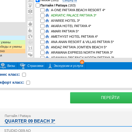
Любой (163)
Свернуть
Паттайя / Pattaya
(163)
A-ONE PATTAYA BEACH RESORT 4*
ADRIATIC PALACE PATTAYA 3*
AIYAREE HOTEL 3*
AKARA HOTEL PATTAYA 4*
AMARI PATTAYA 5*
AMETHYST HOTEL PATTAYA 4*
ANA ANAN RESORT & VILLAS PATTAYA 5*
и ужины
 обеды и ужины
ANDAZ PATTAYA JOMTIEN BEACH 5*
ено
ARAWANA EXPRESS NORTH PATTAYA 3*
ия
ARAWANA REGENCY NORTH PATTAYA 3*
ARAWANA REGENCY SOUTH PATTAYA (ex. MEMO SUI
Визы
Страховки
Экскурсии и услуги
ASIA PATTAYA HOTEL 3*
AVALON BEACH RESORT 4*
знес класс:
AVANI PATTAYA RESORT & SPA 5*
мфорт класс:
AVILA RESORT PATTAYA 3*
BARON BEACH 3*
 или несколько экскурсий
раховку
Подробнее о
BASAYA BEACH HOTEL & RESORT 3*
ПЕРЕЙТИ
BAY BEACH RESORT JOMTIEN 4*
BAYPHERE HOTEL PATTAYA JC 5*
BELLA EXPRESS 3*
Паттайя / Pattaya
BELLA VILLA CABANA 3*
QUARTER 09 BEACH 3*
BELLA VILLA METRO 3*
BELLA VILLA PATTAYA 3RD ROAD 2*
STUDIO Q09 AO