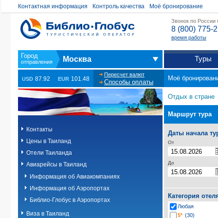
Контактная информация
Контроль качества
Моё бронирование
Звонок по России
8 (800) 775-
время работы
Туры
Москва
Пересчет валют
Моё бронирован
87.92
101.48
USD
EUR
Способы оплаты
Отдых в стране
Маршрут тура
Контакты
Даты начала ту
Цены в Таиланд
От
Отели Таиланда
До
Авиарейсы в Таиланд
Информация об Авиакомпаниях
Информация об Аэропортах
Категория отел
Библио-Глобус в Аэропортах
Любая
Виза в Таиланд
5*
(30)