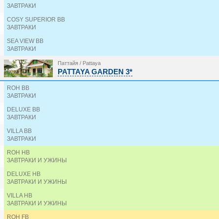
EURASIA BOUTIQUE HOTEL 3*
ЗАВТРАКИ
FIFTH PATTAYA JOMTIEN 3*
FOUR SEASONS PLACE 3*
COSY SUPERIOR BB
ЗАВТРАКИ
GARDEN CLIFF RESORT & SPA 4*
GARDEN SEA VIEW RESORT 4*
SEA VIEW BB
GOLDEN JOMTIEN BEACH 3*
ЗАВТРАКИ
GOLDEN SEA PATTAYA 3*
GRAND BELLA 3*
Паттайя / Pattaya
PATTAYA GARDEN 3*
GRANDE CENTRE POINT SPACE PATTAYA 5*
HAS PATTAYA 4*
ROH BB
HEETON CONCEPT HOTEL PATTAYA 4*
ЗАВТРАКИ
HOLIDAY INN PATTAYA 4*
HOTEL BARAQUDA PATTAYA BY HEETON 5*
DELUXE BB
HOTEL J INSPIRED PATTAYA 4*
ЗАВТРАКИ
HOTEL J PATTAYA 4*
VILLA BB
HOTEL J RESIDENCE 4*
ЗАВТРАКИ
HOWARD JOHNSON BY WYNDHAM JC PATTAYA 4*
INTIMATE HOTEL 4*
ROH HB
JOMTIEN PALM BEACH 4*
ЗАВТРАКИ И УЖИНЫ
JOMTIEN PLAZA RESIDENCE 3*
DELUXE HB
JOMTIEN THANI HOTEL 3*
ЗАВТРАКИ И УЖИНЫ
JOURNEYHUB PATTAYA CENTRAL 4*
KOKOTEL PATTAYA NORTH BEACH 4*
VILLA HB
ЗАВТРАКИ И УЖИНЫ
KOKOTEL PATTAYA SOUTH BEACH 3*
LANTANA PATTAYA HOTEL & RESORT 4*
ROH FB