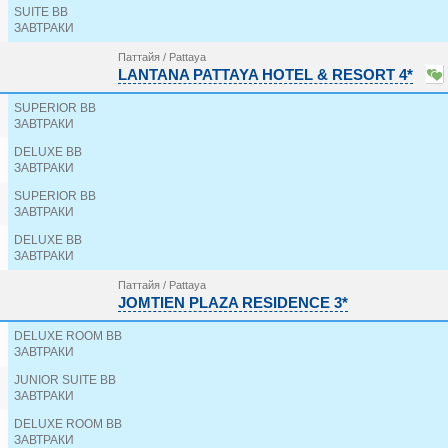
TROPICANA HOTEL 3*
SUITE BB
ЗАВТРАКИ
TSIX5 3*
U JOMTIEN PATTAYA 4*
Паттайя / Pattaya
UNIQUE REGENCY HOTEL 3*
LANTANA PATTAYA HOTEL & RESORT 4*
VAREENA PALACE HOTEL 3*
VERANDA RESORT PATTAYA 5*
SUPERIOR BB
VOGUE PATTAYA HOTEL 3*
ЗАВТРАКИ
WAY HOTEL 4*
DELUXE BB
WELCOME JOMTIEN BEACH HOTEL 3*
ЗАВТРАКИ
WELCOME PLAZA HOTEL 3*
WELCOME WORLD BEACHFRONT RESORT 4*
SUPERIOR BB
WIZ 3*
ЗАВТРАКИ
WYNDHAM JOMTIEN PATTAYA 5*
DELUXE BB
Z THROUGH BY THE ZIGN 4*
ЗАВТРАКИ
ZAND MORADA PATTAYA 4*
Паттайя / Pattaya
JOMTIEN PLAZA RESIDENCE 3*
DELUXE ROOM BB
ЗАВТРАКИ
JUNIOR SUITE BB
ЗАВТРАКИ
DELUXE ROOM BB
ЗАВТРАКИ