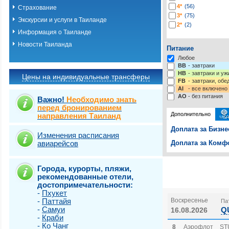
4*
(56)
Страхование
3*
(75)
Экскурсии и услуги в Таиланде
2*
(2)
Информация о Таиланде
Новости Таиланда
Питание
Любое
BB
- завтраки
HB
- завтраки и у
Цены на индивидуальные трансферы
FB
- завтраки, обе
AI
- все включено
AO
- без питания
Важно!
Необходимо знать
перед бронированием
Дополнительно
направления Таиланд
Доплата за Бизне
Изменения расписания
авиарейсов
Доплата за Комфо
Выберите одну ил
Выбрать стра
Города, курорты, пляжи,
рекомендованные отели,
достопримечательности:
-
Пхукет
-
Паттайя
Воскресенье
Пат
-
Самуи
Q
16.08.2026
-
Краби
-
Ко Чанг
8
Аэрофлот
ST