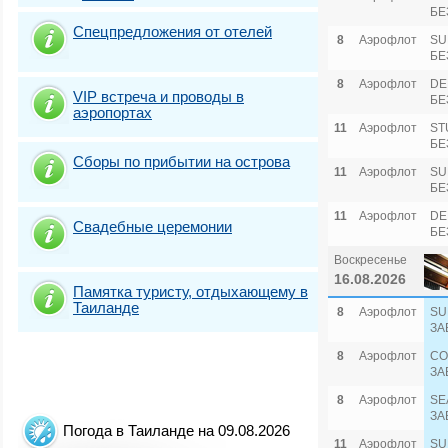
БЕ
Спецпредложения от отелей
8
Аэрофлот
SU
БЕ
8
Аэрофлот
DE
VIP встреча и проводы в
БЕ
аэропортах
11
Аэрофлот
ST
БЕ
Сборы по прибытии на острова
11
Аэрофлот
SU
БЕ
11
Аэрофлот
DE
Свадебные церемонии
БЕ
Воскресенье
16.08.2026
Памятка туристу, отдыхающему в
Таиланде
8
Аэрофлот
SU
ЗА
8
Аэрофлот
CO
ЗА
8
Аэрофлот
SE
ЗА
Погода в Таиланде на 09.08.2026
11
Аэрофлот
SU