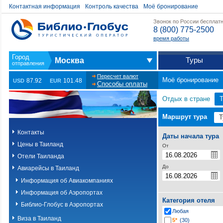
Контактная информация
Контроль качества
Моё бронирование
Звонок по России бесплат
8 (800) 775-2500
время работы
Туры
Москва
Пересчет валют
Моё бронирование
87.92
101.48
USD
EUR
Способы оплаты
Отдых в стране
Маршрут тура
Контакты
Даты начала тура
Цены в Таиланд
От
Отели Таиланда
До
Авиарейсы в Таиланд
Информация об Авиакомпаниях
Информация об Аэропортах
Категория отеля
Библио-Глобус в Аэропортах
Любая
Виза в Таиланд
5*
(30)