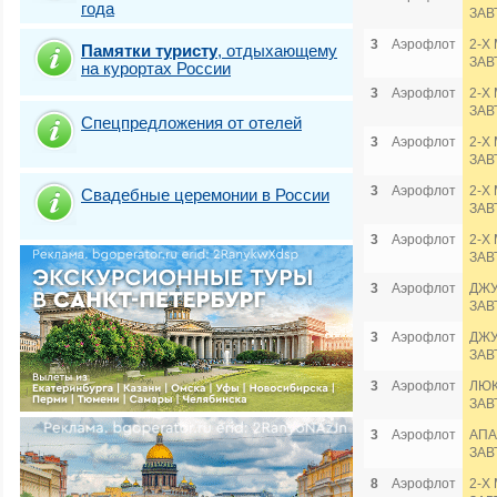
года
ЗАВ
3
Аэрофлот
2-Х
Памятки туристу
,
отдыхающему
ЗАВ
на курортах России
3
Аэрофлот
2-Х
ЗАВ
Спецпредложения от отелей
3
Аэрофлот
2-Х
ЗАВ
3
Аэрофлот
2-Х
Свадебные церемонии в России
ЗАВ
3
Аэрофлот
2-Х
ЗАВ
3
Аэрофлот
ДЖУ
ЗАВ
3
Аэрофлот
ДЖУ
ЗАВ
3
Аэрофлот
ЛЮКС
ЗАВ
3
Аэрофлот
АПА
ЗАВ
8
Аэрофлот
2-Х