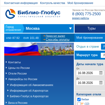
Контактная информация
Контроль качества
Моё бронирование
Звонок по России бесплат
8 (800) 775-2500
время работы
Туры
Москва
Пересчет валют
Моё бронирование
87.92
101.48
USD
EUR
Способы оплаты
Отдых в стране
Маршрут тура
Контакты
Даты начала тура
Цены по России
От
Отели России
До
Авиарейсы по России
Информация об Авиакомпаниях
Информация об Аэропортах
Категория отеля
Библио-Глобус в Аэропортах
Любая
Виза в Россию
5*
(12)