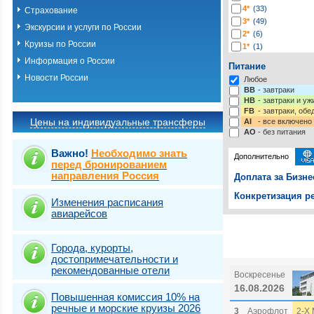
4*
(33)
Страхование
3*
(49)
Экскурсии и услуги по России
2*
(6)
Круизы по России
1*
(1)
-*
(116)
Информация о России
Питание
Новости России
Любое
BB
- завтраки
HB
- завтраки и у
FB
- завтраки, обе
Цены на индивидуальные трансферы
AI
- все включено
AO
- без питания
Важно!
Необходимо знать
Дополнительно
перед бронированием
направления Россия
Доплата за Бизне
Конкретизация ре
Изменения расписания
авиарейсов
Выберите одну ил
Выбрать стра
Города, курорты,
достопримечательности и
рекомендованные отели
Воскресенье
16.08.2026
Повышенная комиссия 10% на
речные и морские круизы 2026
3
Аэрофлот
2-Х