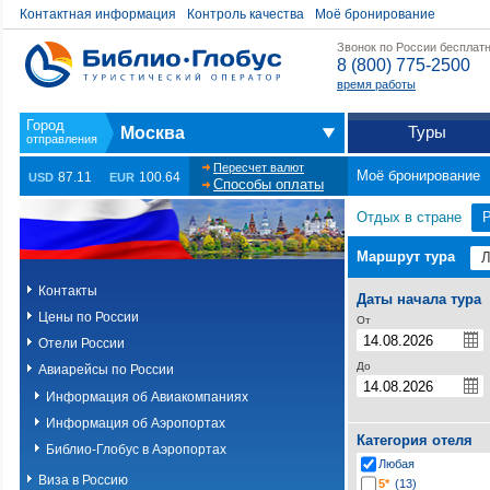
Контактная информация
Контроль качества
Моё бронирование
Звонок по России бесплат
8 (800) 775-2500
время работы
Туры
Москва
Пересчет валют
Моё бронирование
87.11
100.64
USD
EUR
Способы оплаты
Отдых в стране
Маршрут тура
Контакты
Даты начала тура
Цены по России
От
Отели России
До
Авиарейсы по России
Информация об Авиакомпаниях
Информация об Аэропортах
Категория отеля
Библио-Глобус в Аэропортах
Любая
Виза в Россию
5*
(13)