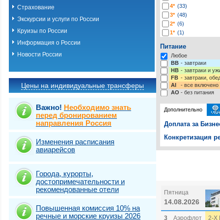
4*
(33)
Страхование
3*
(48)
Экскурсии и услуги по России
2*
(6)
Круизы по России
1*
(1)
-*
(116)
Информация о России
Питание
Новости России
Любое
BB
- завтраки
HB
- завтраки и у
FB
- завтраки, обе
Цены на индивидуальные трансферы
AI
- все включено
AO
- без питания
Важно!
Необходимо знать
Дополнительно
перед бронированием
направления Россия
Доплата за Бизне
Конкретизация ре
Изменения расписания
авиарейсов
Выберите одну ил
Выбрать стра
Города, курорты,
достопримечательности и
рекомендованные отели
Пятница
14.08.2026
Повышенная комиссия 10% на
речные и морские круизы 2026
3
Аэрофлот
2-Х