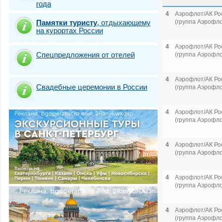
года
4
Аэрофлот/АК Ро
Памятки туристу
,
отдыхающему
(группа Аэрофло
на курортах России
4
Аэрофлот/АК Ро
Спецпредложения от отелей
(группа Аэрофло
4
Аэрофлот/АК Ро
Свадебные церемонии в России
(группа Аэрофло
4
Аэрофлот/АК Ро
(группа Аэрофло
4
Аэрофлот/АК Ро
(группа Аэрофло
4
Аэрофлот/АК Ро
(группа Аэрофло
4
Аэрофлот/АК Ро
(группа Аэрофло