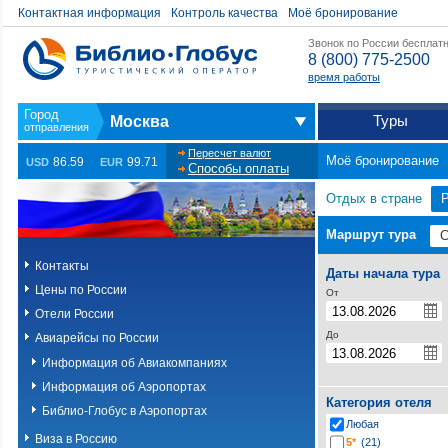
Контактная информация
Контроль качества
Моё бронирование
Звонок по России бесплат
8 (800) 775-2500
время работы
Туры
Москва
Пересчет валют
Моё бронирование
86.59
99.71
USD
EUR
Способы оплаты
Отдых в стране
Маршрут тура
Контакты
Даты начала тура
Цены по России
От
Отели России
До
Авиарейсы по России
Информация об Авиакомпаниях
Информация об Аэропортах
Категория отеля
Библио-Глобус в Аэропортах
Любая
Виза в Россию
5*
(21)