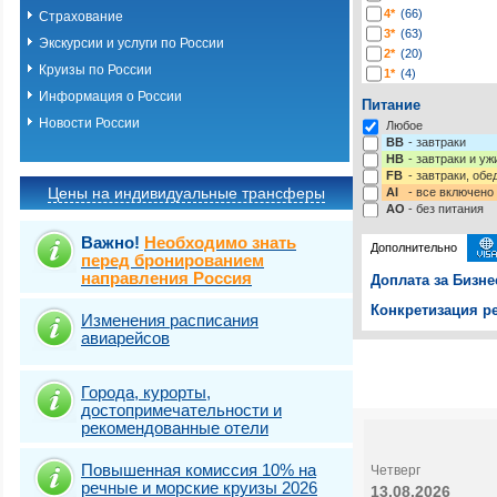
4*
(66)
Страхование
3*
(63)
Экскурсии и услуги по России
2*
(20)
Круизы по России
1*
(4)
-*
(217)
Информация о России
Питание
Новости России
Любое
BB
- завтраки
HB
- завтраки и у
FB
- завтраки, обе
Цены на индивидуальные трансферы
AI
- все включено
AO
- без питания
Важно!
Необходимо знать
Дополнительно
перед бронированием
направления Россия
Доплата за Бизне
Конкретизация ре
Изменения расписания
авиарейсов
Выберите одну ил
Выбрать стра
Города, курорты,
достопримечательности и
рекомендованные отели
Повышенная комиссия 10% на
Четверг
речные и морские круизы 2026
13.08.2026