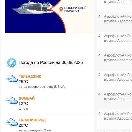
(группа Аэрофло
4
Аэрофлот/АК Ро
(группа Аэрофло
4
Аэрофлот/АК Ро
(группа Аэрофло
4
Аэрофлот/АК Ро
(группа Аэрофло
Погода по России на 06.08.2026
4
Аэрофлот/АК Ро
ГЕЛЕНДЖИК
(группа Аэрофло
25°C
ветер северо-восточный, 6 м/с
4
Аэрофлот/АК Ро
ДОМБАЙ
(группа Аэрофло
12°C
штиль
4
Аэрофлот/АК Ро
(группа Аэрофло
КАЛИНИНГРАД
20°C
ветер западный, 2 м/с