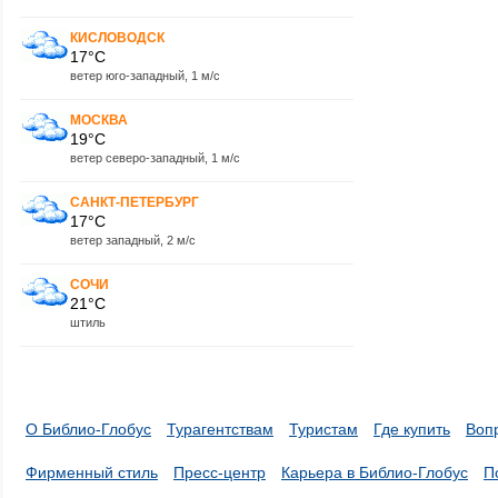
КИСЛОВОДСК
17°C
ветер юго-западный, 1 м/с
МОСКВА
19°C
ветер северо-западный, 1 м/с
САНКТ-ПЕТЕРБУРГ
17°C
ветер западный, 2 м/с
СОЧИ
21°C
штиль
О Библио-Глобус
Турагентствам
Туристам
Где купить
Воп
Фирменный стиль
Пресс-центр
Карьера в Библио-Глобус
П