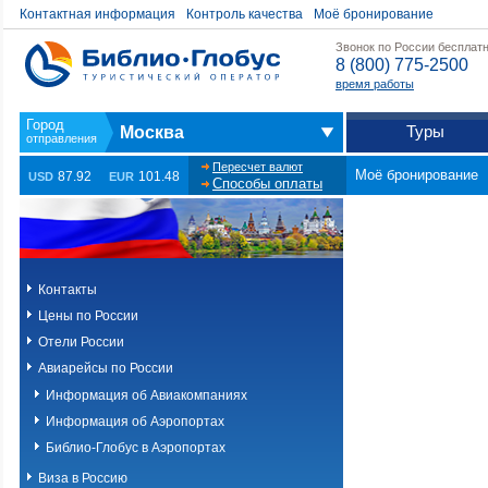
Контактная информация
Контроль качества
Моё бронирование
Звонок по России бесплат
8 (800) 775-2500
время работы
Туры
Москва
Пересчет валют
Моё бронирование
87.92
101.48
USD
EUR
Способы оплаты
Контакты
Цены по России
Отели России
Авиарейсы по России
Информация об Авиакомпаниях
Информация об Аэропортах
Библио-Глобус в Аэропортах
Виза в Россию