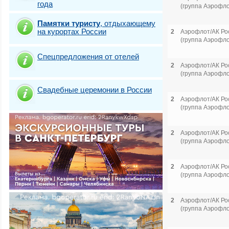
года
(группа Аэрофло
Памятки туристу
,
отдыхающему
на курортах России
2
Аэрофлот/АК Ро
(группа Аэрофло
Спецпредложения от отелей
2
Аэрофлот/АК Ро
(группа Аэрофло
Свадебные церемонии в России
2
Аэрофлот/АК Ро
(группа Аэрофло
2
Аэрофлот/АК Ро
(группа Аэрофло
2
Аэрофлот/АК Ро
(группа Аэрофло
2
Аэрофлот/АК Ро
(группа Аэрофло