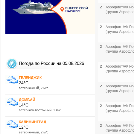
2
Аэрофлот/АК Ро
(группа Аэрофло
2
Аэрофлот/АК Ро
(группа Аэрофло
2
Аэрофлот/АК Ро
(группа Аэрофло
Погода по России на 09.08.2026
2
Аэрофлот/АК Ро
(группа Аэрофло
ГЕЛЕНДЖИК
24°C
2
Аэрофлот/АК Ро
ветер южный, 2 м/с
(группа Аэрофло
ДОМБАЙ
14°C
2
Аэрофлот/АК Ро
ветер юго-восточный, 1 м/с
(группа Аэрофло
КАЛИНИНГРАД
2
Аэрофлот/АК Ро
12°C
(группа Аэрофло
ветер южный, 2 м/с