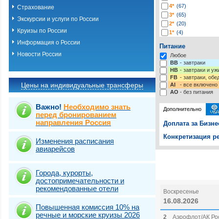
4*
(67)
Страхование
3*
(65)
Экскурсии и услуги по России
2*
(20)
Круизы по России
1*
(4)
-*
(225)
Информация о России
Питание
Новости России
Любое
BB
- завтраки
HB
- завтраки и у
FB
- завтраки, обе
Цены на индивидуальные трансферы
AI
- все включено
AO
- без питания
Важно!
Необходимо знать
Дополнительно
перед бронированием
направления Россия
Доплата за Бизне
Конкретизация ре
Изменения расписания
авиарейсов
Выберите одну ил
Выбрать стра
Города, курорты,
достопримечательности и
рекомендованные отели
Воскресенье
16.08.2026
Повышенная комиссия 10% на
речные и морские круизы 2026
2
Аэрофлот/АК Ро