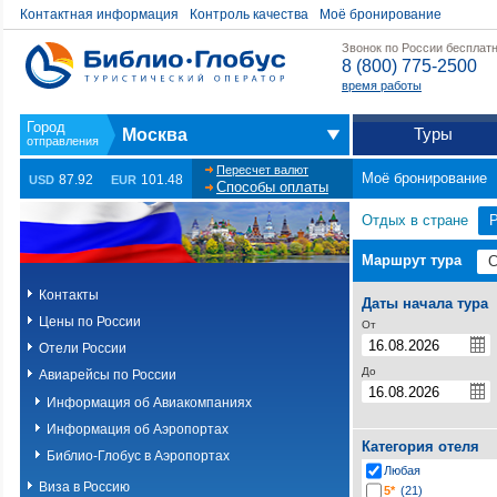
Контактная информация
Контроль качества
Моё бронирование
Звонок по России бесплат
8 (800) 775-2500
время работы
Туры
Москва
Пересчет валют
Моё бронирование
87.92
101.48
USD
EUR
Способы оплаты
Отдых в стране
Маршрут тура
Контакты
Даты начала тура
Цены по России
От
Отели России
До
Авиарейсы по России
Информация об Авиакомпаниях
Информация об Аэропортах
Категория отеля
Библио-Глобус в Аэропортах
Любая
Виза в Россию
5*
(21)