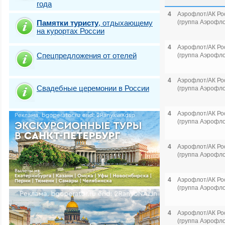
года
4
Аэрофлот/АК Ро
Памятки туристу
,
отдыхающему
(группа Аэрофло
на курортах России
4
Аэрофлот/АК Ро
Спецпредложения от отелей
(группа Аэрофло
4
Аэрофлот/АК Ро
Свадебные церемонии в России
(группа Аэрофло
4
Аэрофлот/АК Ро
(группа Аэрофло
4
Аэрофлот/АК Ро
(группа Аэрофло
4
Аэрофлот/АК Ро
(группа Аэрофло
4
Аэрофлот/АК Ро
(группа Аэрофло