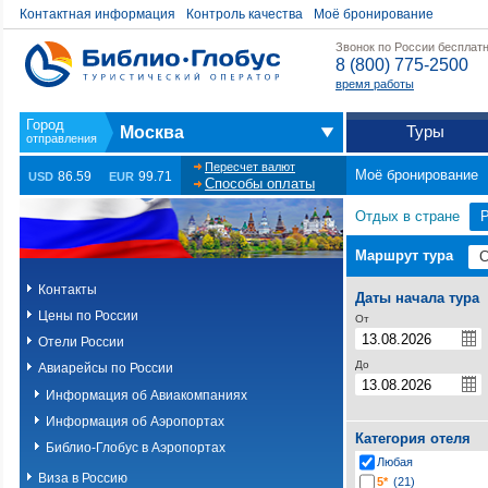
Контактная информация
Контроль качества
Моё бронирование
Звонок по России бесплат
8 (800) 775-2500
время работы
Туры
Москва
Пересчет валют
Моё бронирование
86.59
99.71
USD
EUR
Способы оплаты
Отдых в стране
Маршрут тура
Контакты
Даты начала тура
Цены по России
От
Отели России
До
Авиарейсы по России
Информация об Авиакомпаниях
Информация об Аэропортах
Категория отеля
Библио-Глобус в Аэропортах
Любая
Виза в Россию
5*
(21)