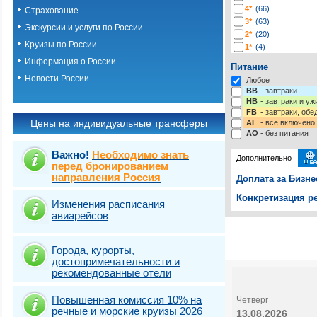
4*
(66)
Страхование
3*
(63)
Экскурсии и услуги по России
2*
(20)
Круизы по России
1*
(4)
-*
(219)
Информация о России
Питание
Новости России
Любое
BB
- завтраки
HB
- завтраки и у
FB
- завтраки, обе
Цены на индивидуальные трансферы
AI
- все включено
AO
- без питания
Важно!
Необходимо знать
Дополнительно
перед бронированием
направления Россия
Доплата за Бизне
Конкретизация ре
Изменения расписания
авиарейсов
Выберите одну ил
Выбрать стра
Города, курорты,
достопримечательности и
рекомендованные отели
Повышенная комиссия 10% на
Четверг
речные и морские круизы 2026
13.08.2026