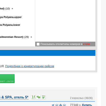
hel)
(10)
+
ya Polyana.upper
a Polyana.lower
/Imeretian Resort)
(29)
+
Показывать отели/типы номеров в
стопе
Подробнее о конкретизации рейсов
UR
овке
 SPA, отель 5*
2 взрослых (36/36)
77340
р.
Купить