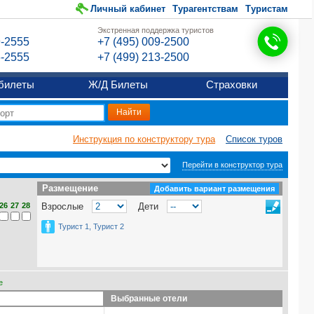
Личный кабинет
Турагентствам
Туристам
Экстренная поддержка туристов
9-2555
+7 (495) 009-2500
6-2555
+7 (499) 213-2500
билеты
Ж/Д Билеты
Страховки
Инструкция по конструктору тура
Список туров
Перейти в конструктор тура
Размещение
Размещение
Добавить вариант размещения
26
27
28
Взрослые
Дети
Турист 1, Турист 2
е
Выбранные отели