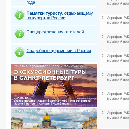
года
(группа Аэро
Памятки туристу
,
отдыхающему
на курортах России
2
Аэрофлот/АК
(группа Аэро
Спецпредложения от отелей
2
Аэрофлот/АК
(группа Аэро
Свадебные церемонии в России
2
Аэрофлот/АК
(группа Аэро
2
Аэрофлот/АК
(группа Аэро
2
Аэрофлот/АК
(группа Аэро
2
Аэрофлот/АК
(группа Аэро