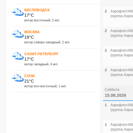
КИСЛОВОДСК
2
Аэрофлот/АК
17°C
(группа Аэро
ветер восточный, 2 м/с
2
Аэрофлот/АК
МОСКВА
(группа Аэро
19°C
ветер северо-западный, 2 м/с
2
Аэрофлот/АК
САНКТ-ПЕТЕРБУРГ
(группа Аэро
17°C
ветер западный, 4 м/с
2
Аэрофлот/АК
(группа Аэро
СОЧИ
21°C
ветер юго-восточный, 1 м/с
Суббота
15.08.2026
1
Аэрофлот/АК
(группа Аэро
1
Аэрофлот/АК
(группа Аэро