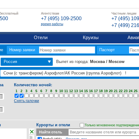
 бесплатный
Агентствам
Частным лицам
2500
+7 (495) 109-2500
+7 (495) 10
время работы
+7 (499) 21
Отели
Круизы
Авиа
ие
Номер заявки
Паспорт
Россия
Вылет из города:
Москва / Moscow
ра
Количество ночей:
1
2
3
4
5
6
7
8
9
10
11
12
13
14
15
16
17
18
19
20
21
22
23
24
25
Снять галочки
я
Курорты и отели
Только мгновенное подтверждени
Найти отель