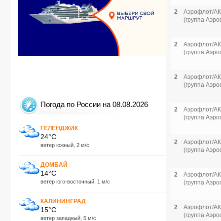
2
Аэрофлот/АК
(группа Аэро
2
Аэрофлот/АК
(группа Аэро
2
Аэрофлот/АК
(группа Аэро
Погода по России на 08.08.2026
2
Аэрофлот/АК
(группа Аэро
ГЕЛЕНДЖИК
24°C
2
Аэрофлот/АК
ветер южный, 2 м/с
(группа Аэро
ДОМБАЙ
14°C
2
Аэрофлот/АК
ветер юго-восточный, 1 м/с
(группа Аэро
КАЛИНИНГРАД
2
Аэрофлот/АК
15°C
(группа Аэро
ветер западный, 5 м/с