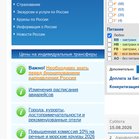
4*
(68)
Страхование
3*
(63)
Экскурсии и услуги по России
2*
(20)
Круизы по России
1*
(4)
-*
(225)
Информация о России
Питание
Новости России
Любое
BB
- завтраки
HB
- завтраки 
FB
- завтраки,
Цены на индивидуальные трансферы
AI
- все включ
AO
- без питан
Важно!
Необходимо знать
Дополнительно
перед бронированием
направления Россия
Доплата за Би
Конкретизация
Изменения расписания
авиарейсов
Выберите одну
Выбрать ст
Города, курорты,
достопримечательности и
рекомендованные отели
Суббота
15.08.2026
Повышенная комиссия 10% на
речные и морские круизы 2026
2
Аэрофлот/АК