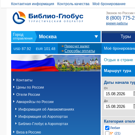
Контактная информация
Контроль качества
Моё бронирование
Звонок по России
8 (800) 775-
время работы
Туры
Москва
Пересчет валют
Моё бронирован
87.92
101.48
USD
EUR
Способы оплаты
Отдых в стране
Маршрут тура
Контакты
Даты начала ту
Цены по России
От
Отели России
До
Авиарейсы по России
Информация об Авиакомпаниях
Информация об Аэропортах
Категория отел
Библио-Глобус в Аэропортах
Любая
Виза в Россию
5*
(21)