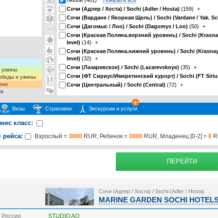
Любой (401)
Показать все
Сочи (Адлер / Хоста) / Sochi (Adler / Hosta)
(159)
+
Сочи (Вардане / Якорная Щель) / Sochi (Vardane / Yak. Sc
Сочи (Дагомыс / Лоо) / Sochi (Dagomys / Loo)
(50)
+
Сочи (Красная Поляна.верхний уровень) / Sochi (Krasna
level)
(14)
+
Сочи (Красная Поляна.нижний уровень) / Sochi (Krasnay
level)
(32)
+
Сочи (Лазаревское) / Sochi (Lazarevskoye)
(35)
+
и ужины
Сочи (ФТ Сириус/Имеретинский курорт) / Sochi (FT Sirius
 обеды и ужины
ено
Сочи (Центральный) / Sochi (Central)
(72)
+
ия
Визы
Страховки
Экскурсии и услуги
знес класс:
 рейса:
Взрослый =
3000
RUR, Ребенок =
3000
RUR, Младенец [0-2] =
0
R
 или несколько экскурсий
раховку
Подробнее о страх
ПЕРЕЙТИ
Сочи (Адлер / Хоста) / Sochi (Adler / Hosta)
MARINE GARDEN SOCHI HOTELS &
 Россия
STUDIO AO