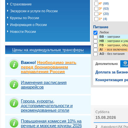
4*
(68)
Страхование
3*
(63)
Экскурсии и услуги по России
2*
(20)
Круизы по России
1*
(4)
-*
(224)
Информация о России
Питание
Новости России
Любое
BB
- завтраки
HB
- завтраки и у
FB
- завтраки, обе
Цены на индивидуальные трансферы
AI
- все включено
AO
- без питания
Важно!
Необходимо знать
Дополнительно
перед бронированием
направления Россия
Доплата за Бизне
Конкретизация ре
Изменения расписания
авиарейсов
Выберите одну ил
Выбрать стра
Города, курорты,
достопримечательности и
рекомендованные отели
Суббота
15.08.2026
Повышенная комиссия 10% на
речные и морские круизы 2026
2
Аэрофлот/АК Ро