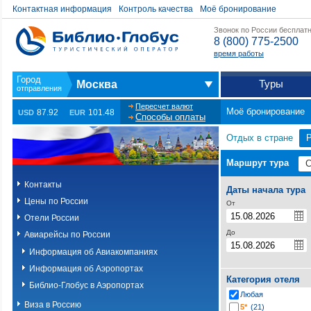
Контактная информация
Контроль качества
Моё бронирование
Звонок по России бесплат
8 (800) 775-2500
время работы
Туры
Москва
Пересчет валют
Моё бронирование
87.92
101.48
USD
EUR
Способы оплаты
Отдых в стране
Маршрут тура
Контакты
Даты начала тура
Цены по России
От
Отели России
До
Авиарейсы по России
Информация об Авиакомпаниях
Информация об Аэропортах
Категория отеля
Библио-Глобус в Аэропортах
Любая
Виза в Россию
5*
(21)