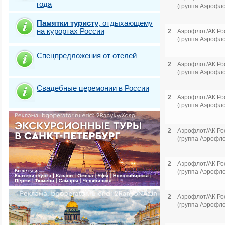
года
(группа Аэрофло
Памятки туристу
,
отдыхающему
на курортах России
2
Аэрофлот/АК Ро
(группа Аэрофло
Спецпредложения от отелей
2
Аэрофлот/АК Ро
(группа Аэрофло
Свадебные церемонии в России
2
Аэрофлот/АК Ро
(группа Аэрофло
2
Аэрофлот/АК Ро
(группа Аэрофло
2
Аэрофлот/АК Ро
(группа Аэрофло
2
Аэрофлот/АК Ро
(группа Аэрофло