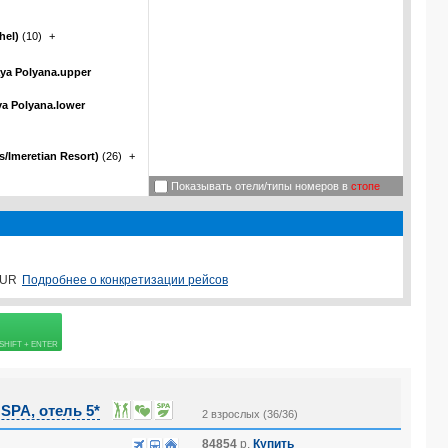
hel)
(10)
+
ya Polyana.upper
a Polyana.lower
/Imeretian Resort)
(26)
+
Показывать отели/типы номеров в
стопе
Подробнее о конкретизации рейсов
UR
овке
PA, отель 5*
2 взрослых (36/36)
84854
р.
Купить