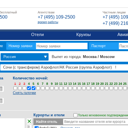
 бесплатный
Агентствам
Частным лицам
2500
+7 (495) 109-2500
+7 (495) 10
время работы
+7 (499) 21
Отели
Круизы
Авиа
ие
Номер заявки
Паспорт
Россия
Вылет из города:
Москва / Moscow
ра
Количество ночей:
1
2
3
4
5
6
7
8
9
10
11
12
13
14
15
16
17
18
19
20
21
22
23
24
25
Снять галочки
я
Курорты и отели
Только мгновенное подтверждени
Найти отель