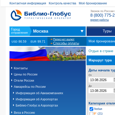
Контактная информация
Контроль качества
Моё бронирование
Звонок по России
8 (800) 775-
время работы
Туры
Москва
Пересчет валют
Моё бронирован
86.59
99.71
USD
EUR
Способы оплаты
Отдых в стране
Маршрут тура
Контакты
Даты начала ту
Цены по России
От
Отели России
До
Авиарейсы по России
Информация об Авиакомпаниях
Информация об Аэропортах
Категория отел
Библио-Глобус в Аэропортах
Любая
Виза в Россию
5*
(21)