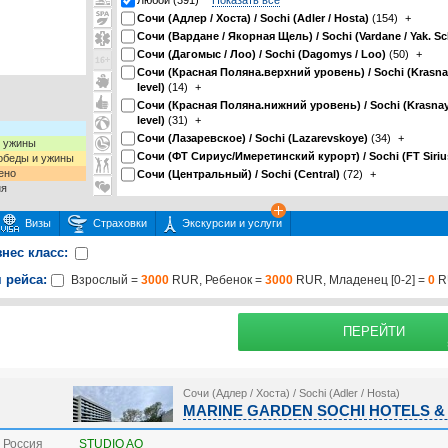
Любой (391)
Показать все
Сочи (Адлер / Хоста) / Sochi (Adler / Hosta)
(154)
+
Сочи (Вардане / Якорная Щель) / Sochi (Vardane / Yak. Sc
Сочи (Дагомыс / Лоо) / Sochi (Dagomys / Loo)
(50)
+
Сочи (Красная Поляна.верхний уровень) / Sochi (Krasna
level)
(14)
+
Сочи (Красная Поляна.нижний уровень) / Sochi (Krasnay
level)
(31)
+
Сочи (Лазаревское) / Sochi (Lazarevskoye)
(34)
+
и ужины
Сочи (ФТ Сириус/Имеретинский курорт) / Sochi (FT Sirius
 обеды и ужины
ено
Сочи (Центральный) / Sochi (Central)
(72)
+
ия
Визы
Страховки
Экскурсии и услуги
знес класс:
 рейса:
Взрослый =
3000
RUR, Ребенок =
3000
RUR, Младенец [0-2] =
0
R
 или несколько экскурсий
раховку
Подробнее о страх
ПЕРЕЙТИ
Сочи (Адлер / Хоста) / Sochi (Adler / Hosta)
MARINE GARDEN SOCHI HOTELS & S
 Россия
STUDIO AO