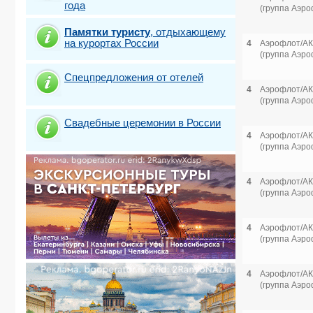
года
(группа Аэро
Памятки туристу
,
отдыхающему
на курортах России
4
Аэрофлот/АК
(группа Аэро
Спецпредложения от отелей
4
Аэрофлот/АК
(группа Аэро
Свадебные церемонии в России
4
Аэрофлот/АК
(группа Аэро
4
Аэрофлот/АК
(группа Аэро
4
Аэрофлот/АК
(группа Аэро
4
Аэрофлот/АК
(группа Аэро