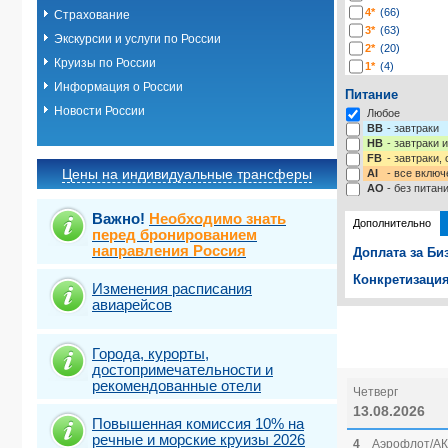
4*
(66)
Страхование
3*
(63)
Экскурсии и услуги по России
2*
(20)
Круизы по России
1*
(4)
-*
(217)
Информация о России
Питание
Новости России
Любое
BB
- завтраки
HB
- завтраки 
FB
- завтраки,
Цены на индивидуальные трансферы
AI
- все включ
AO
- без питан
Важно!
Необходимо знать
Дополнительно
перед бронированием
направления Россия
Доплата за Би
Конкретизация
Изменения расписания
авиарейсов
Выберите одну
Выбрать ст
Города, курорты,
достопримечательности и
рекомендованные отели
Четверг
13.08.2026
Повышенная комиссия 10% на
речные и морские круизы 2026
4
Аэрофлот/АК