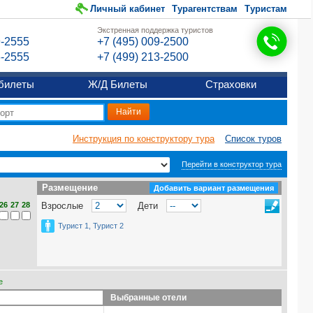
Личный кабинет
Турагентствам
Туристам
Экстренная поддержка туристов
9-2555
+7 (495) 009-2500
6-2555
+7 (499) 213-2500
билеты
Ж/Д Билеты
Страховки
Инструкция по конструктору тура
Список туров
Перейти в конструктор тура
Размещение
Размещение
Добавить вариант размещения
26
27
28
Взрослые
Дети
Турист 1, Турист 2
е
Выбранные отели