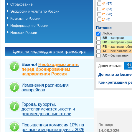
4*
(67)
Страхование
3*
(63)
Экскурсии и услуги по России
2*
(20)
Круизы по России
1*
(4)
-*
(219)
Информация о России
Питание
Новости России
Любое
BB
- завтраки
HB
- завтраки и у
FB
- завтраки, обе
Цены на индивидуальные трансферы
AI
- все включено
AO
- без питания
Важно!
Необходимо знать
Дополнительно
перед бронированием
направления Россия
Доплата за Бизне
Конкретизация ре
Изменения расписания
авиарейсов
Выберите одну ил
Выбрать стра
Города, курорты,
достопримечательности и
рекомендованные отели
Повышенная комиссия 10% на
Пятница
речные и морские круизы 2026
14.08.2026