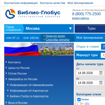
Контактная информация
Контроль качества
Моё бронирование
Звонок по России бесплат
8 (800) 775-2500
время работы
Туры
Москва
Пересчет валют
Моё бронирование
87.11
100.64
USD
EUR
Способы оплаты
Отдых в стране
Маршрут тура
Контакты
Даты начала тура
Цены по России
От
Отели России
До
Авиарейсы по России
Информация об Авиакомпаниях
Информация об Аэропортах
Категория отеля
Библио-Глобус в Аэропортах
Любая
Виза в Россию
5*
(21)