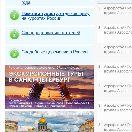
года
3
Аэрофлот/АК Ро
Памятки туристу
,
отдыхающему
(группа Аэрофло
на курортах России
3
Аэрофлот/АК Ро
Спецпредложения от отелей
(группа Аэрофло
3
Аэрофлот/АК Ро
Свадебные церемонии в России
(группа Аэрофло
3
Аэрофлот/АК Ро
(группа Аэрофло
3
Аэрофлот/АК Ро
(группа Аэрофло
3
Аэрофлот/АК Ро
(группа Аэрофло
3
Аэрофлот/АК Ро
(группа Аэрофло