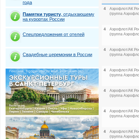
года
4
Аэрофлот/АК Ро
Памятки туристу
,
отдыхающему
(группа Аэрофло
на курортах России
4
Аэрофлот/АК Ро
Спецпредложения от отелей
(группа Аэрофло
4
Аэрофлот/АК Ро
Свадебные церемонии в России
(группа Аэрофло
4
Аэрофлот/АК Ро
(группа Аэрофло
4
Аэрофлот/АК Ро
(группа Аэрофло
4
Аэрофлот/АК Ро
(группа Аэрофло
4
Аэрофлот/АК Ро
(группа Аэрофло