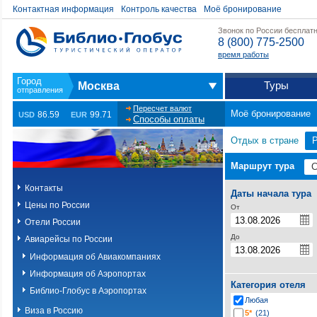
Контактная информация
Контроль качества
Моё бронирование
Звонок по России бесплат
8 (800) 775-2500
время работы
Туры
Москва
Пересчет валют
Моё бронирование
86.59
99.71
USD
EUR
Способы оплаты
Отдых в стране
Маршрут тура
Контакты
Даты начала тура
Цены по России
От
Отели России
До
Авиарейсы по России
Информация об Авиакомпаниях
Информация об Аэропортах
Категория отеля
Библио-Глобус в Аэропортах
Любая
Виза в Россию
5*
(21)