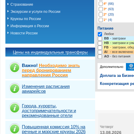
4*
(66)
Страхование
3*
(63)
Экскурсии и услуги по России
2*
(20)
Круизы по России
1*
(4)
-*
(217)
Информация о России
Питание
Новости России
Любое
BB
- завтраки
HB
- завтраки и у
FB
- завтраки, обе
Цены на индивидуальные трансферы
AI
- все включено
AO
- без питания
Важно!
Необходимо знать
Дополнительно
перед бронированием
направления Россия
Доплата за Бизне
Конкретизация ре
Изменения расписания
авиарейсов
Выберите одну ил
Выбрать стра
Города, курорты,
достопримечательности и
рекомендованные отели
Повышенная комиссия 10% на
Четверг
речные и морские круизы 2026
13.08.2026