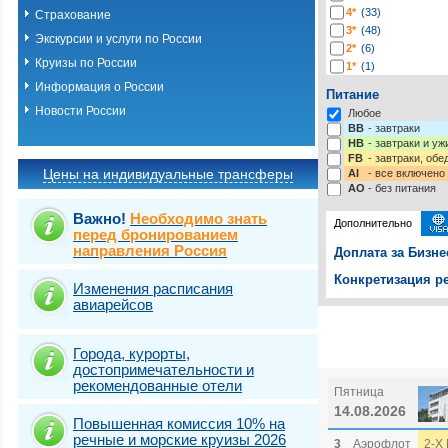
4*
(33)
Страхование
3*
(48)
Экскурсии и услуги по России
2*
(6)
Круизы по России
1*
(1)
-*
(116)
Информация о России
Питание
Новости России
Любое
BB
- завтраки
HB
- завтраки и у
FB
- завтраки, обе
Цены на индивидуальные трансферы
AI
- все включено
AO
- без питания
Важно!
Необходимо знать
Дополнительно
перед бронированием
направления Россия
Доплата за Бизне
Конкретизация ре
Изменения расписания
авиарейсов
Выберите одну ил
Выбрать стра
Города, курорты,
достопримечательности и
рекомендованные отели
Пятница
14.08.2026
Повышенная комиссия 10% на
речные и морские круизы 2026
3
Аэрофлот
2-Х