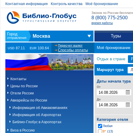
Контактная информация
Контроль качества
Моё бронирование
Звонок по России бесплат
8 (800) 775-2500
время работы
Туры
Москва
Пересчет валют
Моё бронирование
87.11
100.64
USD
EUR
Способы оплаты
Отдых в стране
Маршрут тура
Контакты
Даты начала тура
Цены по России
От
Отели России
До
Авиарейсы по России
Информация об Авиакомпаниях
Информация об Аэропортах
Категория отеля
Библио-Глобус в Аэропортах
Любая
Виза в Россию
5*
(13)