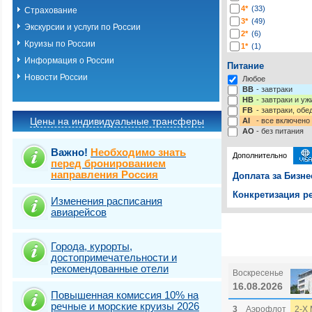
4*
(33)
Страхование
3*
(49)
Экскурсии и услуги по России
2*
(6)
Круизы по России
1*
(1)
-*
(116)
Информация о России
Питание
Новости России
Любое
BB
- завтраки
HB
- завтраки и у
FB
- завтраки, обе
Цены на индивидуальные трансферы
AI
- все включено
AO
- без питания
Важно!
Необходимо знать
Дополнительно
перед бронированием
направления Россия
Доплата за Бизне
Конкретизация ре
Изменения расписания
авиарейсов
Выберите одну ил
Выбрать стра
Города, курорты,
достопримечательности и
рекомендованные отели
Воскресенье
16.08.2026
Повышенная комиссия 10% на
речные и морские круизы 2026
3
Аэрофлот
2-Х