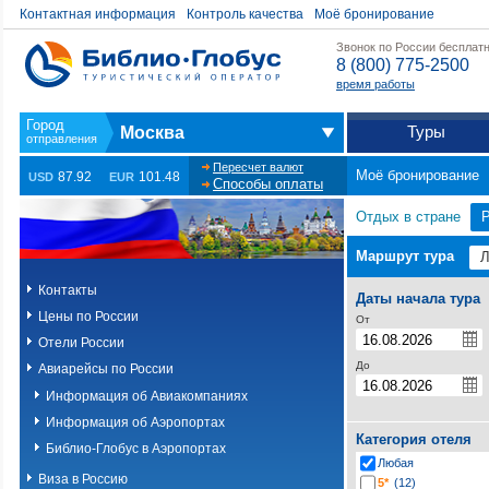
Контактная информация
Контроль качества
Моё бронирование
Звонок по России бесплат
8 (800) 775-2500
время работы
Туры
Москва
Пересчет валют
Моё бронирование
87.92
101.48
USD
EUR
Способы оплаты
Отдых в стране
Маршрут тура
Контакты
Даты начала тура
Цены по России
От
Отели России
До
Авиарейсы по России
Информация об Авиакомпаниях
Информация об Аэропортах
Категория отеля
Библио-Глобус в Аэропортах
Любая
Виза в Россию
5*
(12)