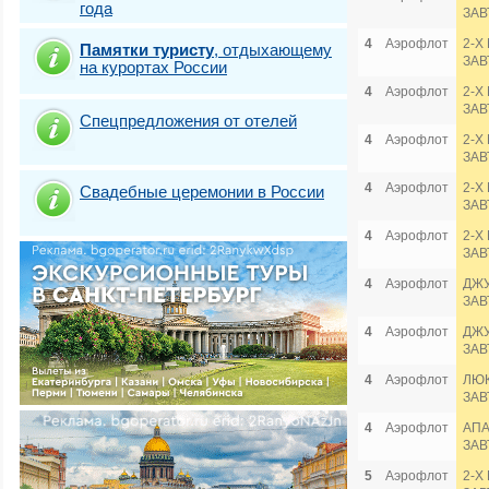
года
ЗАВ
4
Аэрофлот
2-Х
Памятки туристу
,
отдыхающему
ЗАВ
на курортах России
4
Аэрофлот
2-Х
ЗАВ
Спецпредложения от отелей
4
Аэрофлот
2-Х
ЗАВ
4
Аэрофлот
2-Х
Свадебные церемонии в России
ЗАВ
4
Аэрофлот
2-Х
ЗАВ
4
Аэрофлот
ДЖУ
ЗАВ
4
Аэрофлот
ДЖУ
ЗАВ
4
Аэрофлот
ЛЮК
ЗАВ
4
Аэрофлот
АПА
ЗАВ
5
Аэрофлот
2-Х