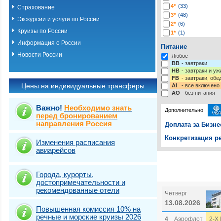
4*
(33)
Страхование
3*
(48)
Экскурсии и услуги по России
2*
(6)
Круизы по России
1*
(1)
-*
(116)
Информация о России
Питание
Новости России
Любое
BB
- завтраки
HB
- завтраки и у
FB
- завтраки, обе
Цены на индивидуальные трансферы
AI
- все включено
AO
- без питания
Важно!
Необходимо знать
Дополнительно
перед бронированием
направления Россия
Доплата за Бизне
Конкретизация ре
Изменения расписания
авиарейсов
Выберите одну ил
Выбрать стра
Города, курорты,
достопримечательности и
рекомендованные отели
Четверг
13.08.2026
Повышенная комиссия 10% на
речные и морские круизы 2026
4
Аэрофлот
2-Х