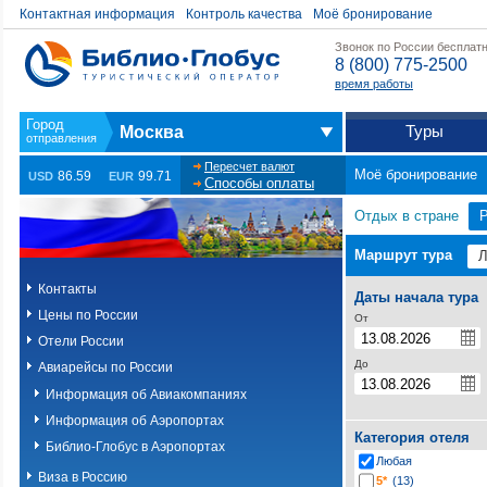
Контактная информация
Контроль качества
Моё бронирование
Звонок по России бесплат
8 (800) 775-2500
время работы
Туры
Москва
Пересчет валют
Моё бронирование
86.59
99.71
USD
EUR
Способы оплаты
Отдых в стране
Маршрут тура
Контакты
Даты начала тура
Цены по России
От
Отели России
До
Авиарейсы по России
Информация об Авиакомпаниях
Информация об Аэропортах
Категория отеля
Библио-Глобус в Аэропортах
Любая
Виза в Россию
5*
(13)