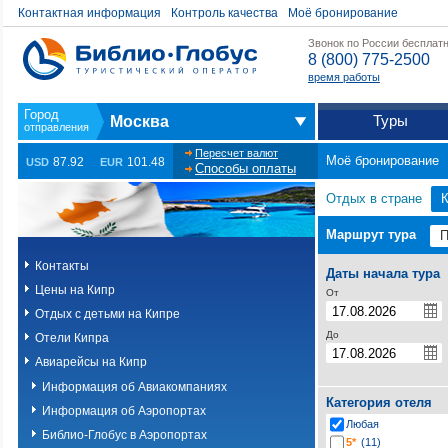
Контактная информация
Контроль качества
Моё бронирование
Звонок по России бесплат
8 (800) 775-2500
время работы
Туры
Москва
Пересчет валют
Моё бронирование
87.92
101.48
USD
EUR
Способы оплаты
Отдых в стране
Маршрут тура
Контакты
Даты начала тура
Цены на Кипр
От
Отдых с детьми на Кипре
До
Отели Кипра
Авиарейсы на Кипр
Информация об Авиакомпаниях
Категория отеля
Информация об Аэропортах
Любая
Библио-Глобус в Аэропортах
5*
(11)