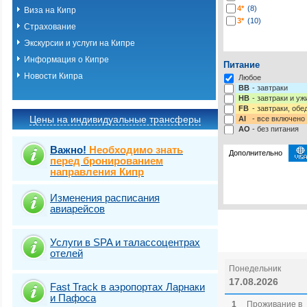
4*
(8)
Виза на Кипр
3*
(10)
Страхование
Экскурсии и услуги на Кипре
Информация о Кипре
Питание
Новости Кипра
Любое
BB
- завтраки
HB
- завтраки и у
FB
- завтраки, обе
Цены на индивидуальные трансферы
AI
- все включено
AO
- без питания
Важно!
Необходимо знать
Дополнительно
перед бронированием
направления Кипр
Выберите одну ил
Выбрать стра
Изменения расписания
авиарейсов
Услуги в SPA и талассоцентрах
отелей
Понедельник
17.08.2026
Fast Traсk в аэропортах Ларнаки
и Пафоса
1
Проживание в