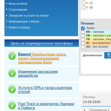
4*
(7)
Виза на Кипр
3*
(9)
Страхование
Экскурсии и услуги на Кипре
Информация о Кипре
Питание
Новости Кипра
Любое
BB
- завтраки
HB
- завтраки и у
FB
- завтраки, обе
Цены на индивидуальные трансферы
AI
- все включено
AO
- без питания
Важно!
Необходимо знать
Дополнительно
перед бронированием
направления Кипр
Выберите одну ил
Выбрать стра
Изменения расписания
авиарейсов
Услуги в SPA и талассоцентрах
отелей
Пятница
14.08.2026
Fast Traсk в аэропортах Ларнаки
и Пафоса
1
Проживание в