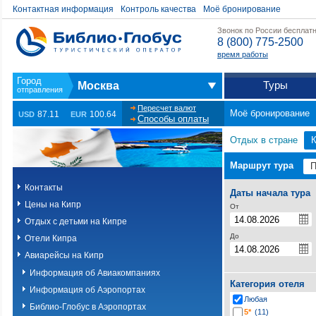
Контактная информация
Контроль качества
Моё бронирование
Звонок по России бесплат
8 (800) 775-2500
время работы
Туры
Москва
Пересчет валют
Моё бронирование
87.11
100.64
USD
EUR
Способы оплаты
Отдых в стране
Маршрут тура
Контакты
Даты начала тура
Цены на Кипр
От
Отдых с детьми на Кипре
До
Отели Кипра
Авиарейсы на Кипр
Информация об Авиакомпаниях
Категория отеля
Информация об Аэропортах
Любая
Библио-Глобус в Аэропортах
5*
(11)