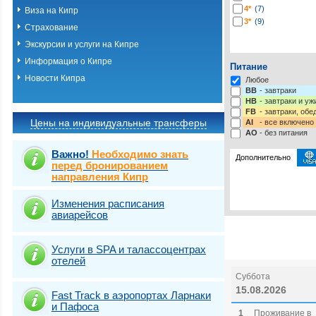
4*
(7)
Виза на Кипр
3*
(9)
Страхование
Экскурсии и услуги на Кипре
Информация о Кипре
Питание
Новости Кипра
Любое
BB
- завтраки
HB
- завтраки и у
FB
- завтраки, обе
Цены на индивидуальные трансферы
AI
- все включено
AO
- без питания
Важно!
Необходимо знать
Дополнительно
перед бронированием
направления Кипр
Выберите одну ил
Выбрать стра
Изменения расписания
авиарейсов
Услуги в SPA и талассоцентрах
отелей
Суббота
15.08.2026
Fast Traсk в аэропортах Ларнаки
и Пафоса
1
Проживание в