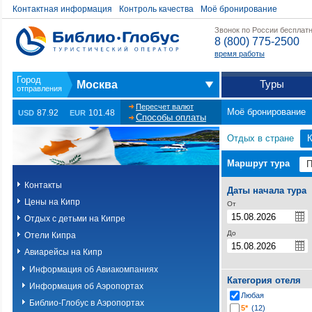
Контактная информация
Контроль качества
Моё бронирование
Звонок по России бесплат
8 (800) 775-2500
время работы
Туры
Москва
Пересчет валют
Моё бронирование
87.92
101.48
USD
EUR
Способы оплаты
Отдых в стране
Маршрут тура
Контакты
Даты начала тура
Цены на Кипр
От
Отдых с детьми на Кипре
До
Отели Кипра
Авиарейсы на Кипр
Информация об Авиакомпаниях
Категория отеля
Информация об Аэропортах
Любая
Библио-Глобус в Аэропортах
5*
(12)