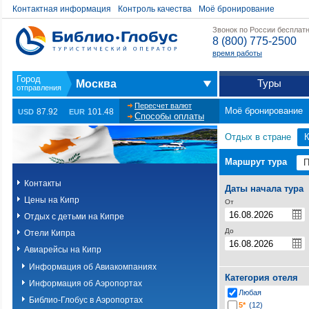
Контактная информация
Контроль качества
Моё бронирование
Звонок по России бесплат
8 (800) 775-2500
время работы
Туры
Москва
Пересчет валют
Моё бронирование
87.92
101.48
USD
EUR
Способы оплаты
Отдых в стране
Маршрут тура
Контакты
Даты начала тура
Цены на Кипр
От
Отдых с детьми на Кипре
До
Отели Кипра
Авиарейсы на Кипр
Информация об Авиакомпаниях
Категория отеля
Информация об Аэропортах
Любая
Библио-Глобус в Аэропортах
5*
(12)