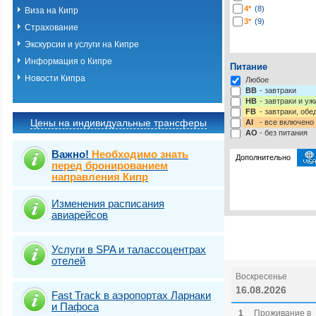
4*
(8)
Виза на Кипр
3*
(9)
Страхование
Экскурсии и услуги на Кипре
Информация о Кипре
Питание
Новости Кипра
Любое
BB
- завтраки
HB
- завтраки и у
FB
- завтраки, обе
Цены на индивидуальные трансферы
AI
- все включено
AO
- без питания
Важно!
Необходимо знать
Дополнительно
перед бронированием
направления Кипр
Выберите одну ил
Выбрать стра
Изменения расписания
авиарейсов
Услуги в SPA и талассоцентрах
отелей
Воскресенье
16.08.2026
Fast Traсk в аэропортах Ларнаки
и Пафоса
1
Проживание в