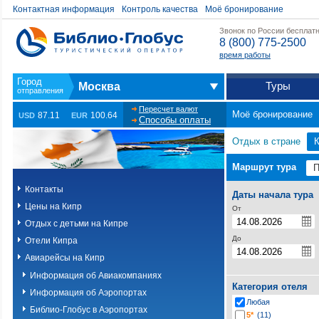
Контактная информация
Контроль качества
Моё бронирование
Звонок по России бесплат
8 (800) 775-2500
время работы
Туры
Москва
Пересчет валют
Моё бронирование
87.11
100.64
USD
EUR
Способы оплаты
Отдых в стране
Маршрут тура
Контакты
Даты начала тура
Цены на Кипр
От
Отдых с детьми на Кипре
До
Отели Кипра
Авиарейсы на Кипр
Информация об Авиакомпаниях
Категория отеля
Информация об Аэропортах
Любая
Библио-Глобус в Аэропортах
5*
(11)