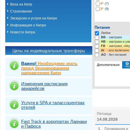
4*
(7)
Виза на Кипр
3*
(9)
Страхование
Экскурсии и услуги на Кипре
Информация о Кипре
Питание
Новости Кипра
Любое
BB
- завтраки
HB
- завтраки и у
FB
- завтраки, обе
Цены на индивидуальные трансферы
AI
- все включено
AO
- без питания
Важно!
Необходимо знать
Дополнительно
перед бронированием
направления Кипр
Выберите одну ил
Выбрать стра
Изменения расписания
авиарейсов
Услуги в SPA и талассоцентрах
отелей
Пятница
14.08.2026
Fast Traсk в аэропортах Ларнаки
и Пафоса
1
Проживание в