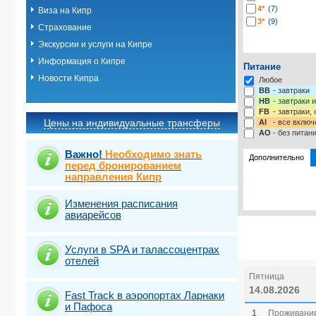
4*
(7)
Виза на Кипр
3*
(9)
Страхование
Экскурсии и услуги на Кипре
Информация о Кипре
Питание
Новости Кипра
Любое
BB
- завтраки
HB
- завтраки 
FB
- завтраки,
Цены на индивидуальные трансферы
AI
- все включ
AO
- без питан
Важно!
Необходимо знать
Дополнительно
перед бронированием
направления Кипр
Выберите одну
Выбрать ст
Изменения расписания
авиарейсов
Услуги в SPA и талассоцентрах
отелей
Пятница
14.08.2026
Fast Traсk в аэропортах Ларнаки
и Пафоса
1
Проживание