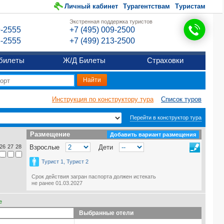
Личный кабинет
Турагентствам
Туристам
Экстренная поддержка туристов
9-2555
+7 (495) 009-2500
6-2555
+7 (499) 213-2500
билеты
Ж/Д Билеты
Страховки
Инструкция по конструктору тура
Список туров
Перейти в конструктор тура
Размещение
Размещение
Добавить вариант размещения
26
27
28
Взрослые
Дети
Турист 1, Турист 2
Срок действия загран паспорта должен истекать
не ранее 01.03.2027
е
Выбранные отели