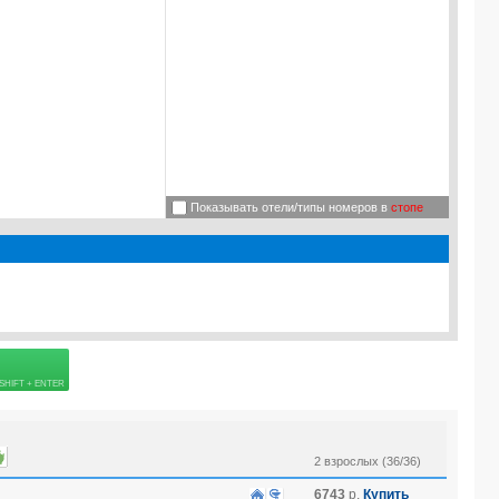
Показывать отели/типы номеров в
стопе
 страховке
2 взрослых (36/36)
6743
р.
Купить