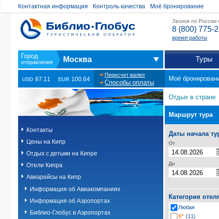
Контактная информация
Контроль качества
Моё бронирование
Звонок по России
8 (800) 775-
время работы
Туры
Москва
Пересчет валют
Моё бронирован
87.11
100.64
USD
EUR
Способы оплаты
Отдых в стране
Маршрут тура
Контакты
Даты начала ту
Цены на Кипр
От
Отдых с детьми на Кипре
До
Отели Кипра
Авиарейсы на Кипр
Информация об Авиакомпаниях
Категория отел
Информация об Аэропортах
Любая
Библио-Глобус в Аэропортах
5*
(11)