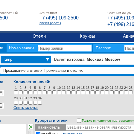
 бесплатный
Агентствам
Частным лицам
2500
+7 (495) 109-2500
+7 (495) 10
время работы
+7 (499) 21
Отели
Круизы
Авиа
ие
Номер заявки
Паспорт
Кипр
Вылет из города:
Москва / Moscow
ра
Количество ночей:
1
2
3
4
5
6
7
8
9
10
11
12
13
14
15
16
17
18
19
20
21
22
23
24
25
29
30
31
32
33
34
Снять галочки
я
Курорты и отели
Только мгновенное подтверждени
Найти отель