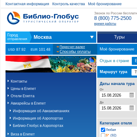
Контактная информация
Контроль качества
Моё бронирование
Звонок по России бесплат
8 (800) 775-2500
время работы
Туры
Москва
Пересчет валют
Моё бронирование
87.92
101.48
USD
EUR
Способы оплаты
Отдых в стране
Е
Маршрут тура
Контакты
Даты начала тура
Цены в Египет
От
Отели Египта
До
Авиарейсы в Египет
Информация об Авиакомпаниях
Информация об Аэропортах
Категория отеля
Библио-Глобус в Аэропортах
Любая
Виза в Египет
5*
(92)