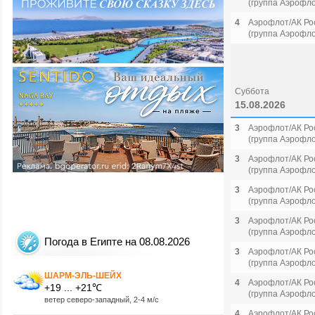
(группа Аэрофло
4
Аэрофлот/АК Ро
(группа Аэрофло
Суббота
15.08.2026
3
Аэрофлот/АК Ро
(группа Аэрофло
3
Аэрофлот/АК Ро
(группа Аэрофло
3
Аэрофлот/АК Ро
(группа Аэрофло
3
Аэрофлот/АК Ро
(группа Аэрофло
Погода в Египте на 08.08.2026
3
Аэрофлот/АК Ро
(группа Аэрофло
ШАРМ-ЭЛЬ-ШЕЙХ
4
Аэрофлот/АК Ро
+19 ... +21℃
(группа Аэрофло
ветер северо-западный, 2-4 м/с
4
Аэрофлот/АК Ро