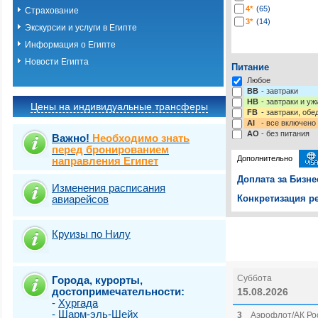
4*
(65)
Страхование
3*
(14)
Экскурсии и услуги в Египте
Информация о Египте
Новости Египта
Питание
Любое
BB
- завтраки
HB
- завтраки и у
Цены на индивидуальные трансферы
FB
- завтраки, обе
AI
- все включено
AO
- без питания
Важно!
Необходимо знать
перед бронированием
Дополнительно
направления Египет
Доплата за Бизне
Изменения расписания
авиарейсов
Конкретизация ре
Выберите одну ил
Выбрать стра
Круизы по Нилу
Суббота
Города, курорты,
достопримечательности:
15.08.2026
-
Хургада
-
Шарм-эль-Шейх
3
Аэрофлот/АК Ро