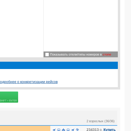
Показывать отели/типы номеров в
стопе
одробнее о конкретизации рейсов
 страховке
2 взрослых (36/36)
234313
р.
Купить