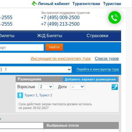
Личный кабинет
Турагентствам
Туристам
Экстренная поддержка туристов
9-2555
+7 (495) 009-2500
6-2555
+7 (499) 213-2500
билеты
Ж/Д Билеты
Страховки
Инструкция по конструктору тура
Список туров
Перейти в конструктор тура
Размещение
Размещение
Добавить вариант размещения
Взрослые
Дети
Турист 1, Турист 2
Срок действия загран паспорта должен истекать
не ранее 28.02.2027
е
Выбранные отели