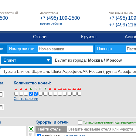
 бесплатный
Агентствам
Частным лицам
2500
+7 (495) 109-2500
+7 (495) 10
время работы
+7 (499) 21
Отели
Круизы
Авиа
ие
Номер заявки
Паспорт
Египет
Вылет из города:
Москва / Moscow
ра
Количество ночей:
1
2
3
4
5
6
7
8
9
10
11
12
13
14
Снять галочки
я
Курорты и отели
Только мгновенное подтверждени
Найти отель