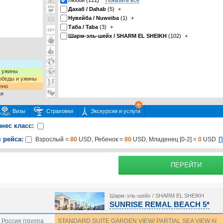
Любой (111)
Показать все
Дахаб / Dahab
(5)
+
Нувейба / Nuweiba
(1)
+
Таба / Taba
(3)
+
Шарм-эль-шейх / SHARM EL SHEIKH
(102)
+
и ужины
 обеды и ужины
ено
ия
Визы
Страховки
Экскурсии и услуги
знес класс:
 рейса:
П
Взрослый =
80
USD, Ребенок =
80
USD, Младенец [0-2] =
0
USD
 или несколько экскурсий
раховку
Подробнее о
ПЕРЕЙТИ
Шарм-эль-шейх / SHARM EL SHEIKH
SUNRISE REMAL BEACH 5*
Россия (группа
STANDARD SUITE GARDEN VIEW/ PARTIAL SEA VIEW AI