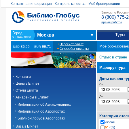
Контактная информация
Контроль качества
Моё бронирование
Звонок по России
8 (800) 775-
время работы
Туры
Москва
Пересчет валют
Моё бронирован
86.59
99.71
USD
EUR
Способы оплаты
Отдых в стране
Маршрут тура
Контакты
Даты начала ту
Цены в Египет
От
Отели Египта
До
Авиарейсы в Египет
Информация об Авиакомпаниях
Информация об Аэропортах
Категория отел
Библио-Глобус в Аэропортах
Любая
Виза в Египет
5*
(55)