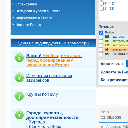
4*
(43)
Страхование
3*
(13)
Экскурсии и услуги в Египте
Информация о Египте
Новости Египта
Питание
Любое
BB
- завтраки
HB
- завтраки 
Цены на индивидуальные трансферы
FB
- завтраки,
AI
- все включ
AO
- без питан
Важно!
Необходимо знать
перед бронированием
Дополнительно
направления Египет
Доплата за Би
Изменения расписания
авиарейсов
Конкретизация
Выберите одну
Выбрать ст
Круизы по Нилу
Четверг
Города, курорты,
достопримечательности:
13.08.2026
-
Хургада
-
Шарм-эль-Шейх
4
Аэрофлот/АК 