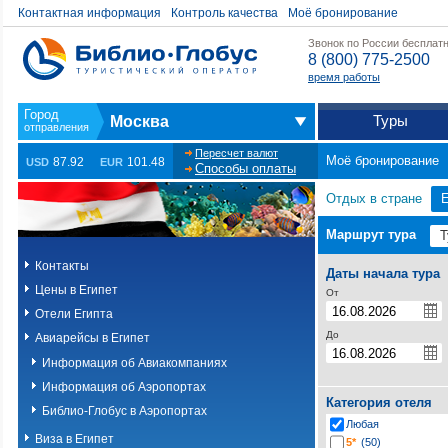
Контактная информация
Контроль качества
Моё бронирование
Звонок по России бесплат
8 (800) 775-2500
время работы
Туры
Москва
Пересчет валют
Моё бронирование
87.92
101.48
USD
EUR
Способы оплаты
Отдых в стране
Е
Маршрут тура
Контакты
Даты начала тура
Цены в Египет
От
Отели Египта
До
Авиарейсы в Египет
Информация об Авиакомпаниях
Информация об Аэропортах
Категория отеля
Библио-Глобус в Аэропортах
Любая
Виза в Египет
5*
(50)