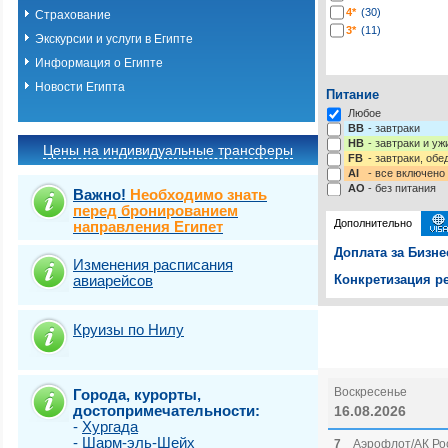
4*
(30)
Страхование
3*
(11)
Экскурсии и услуги в Египте
Информация о Египте
Новости Египта
Питание
Любое
BB
- завтраки
HB
- завтраки и у
Цены на индивидуальные трансферы
FB
- завтраки, обе
AI
- все включено
AO
- без питания
Важно!
Необходимо знать
перед бронированием
Дополнительно
направления Египет
Доплата за Бизне
Изменения расписания
авиарейсов
Конкретизация ре
Выберите одну ил
Выбрать стра
Круизы по Нилу
Воскресенье
Города, курорты,
достопримечательности:
16.08.2026
-
Хургада
-
Шарм-эль-Шейх
7
Аэрофлот/АК Ро