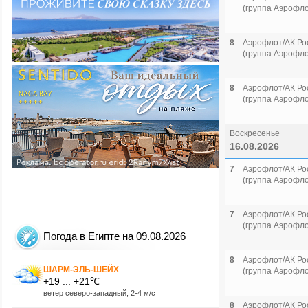
(группа Аэрофло
8
Аэрофлот/АК Ро
(группа Аэрофло
8
Аэрофлот/АК Ро
(группа Аэрофло
Воскресенье
16.08.2026
7
Аэрофлот/АК Ро
(группа Аэрофло
7
Аэрофлот/АК Ро
(группа Аэрофло
Погода в Египте на 09.08.2026
8
Аэрофлот/АК Ро
ШАРМ-ЭЛЬ-ШЕЙХ
(группа Аэрофло
+19 ... +21℃
ветер северо-западный, 2-4 м/с
8
Аэрофлот/АК Ро