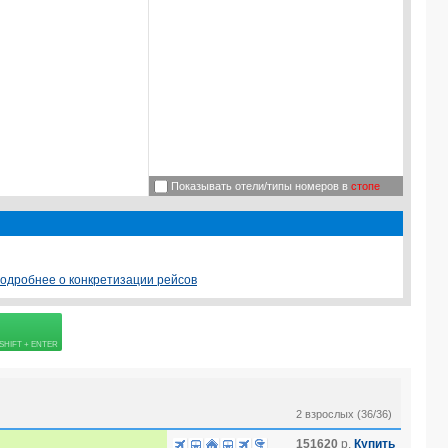
Показывать отели/типы номеров в
стопе
одробнее о конкретизации рейсов
 страховке
2 взрослых (36/36)
151620
р.
Купить