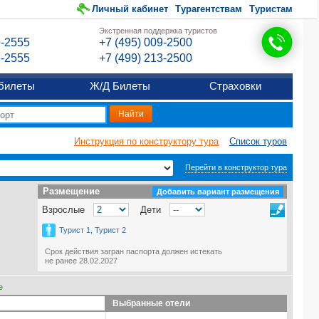
Личный кабинет
Турагентствам
Туристам
Экстренная поддержка туристов
9-2555
+7 (495) 009-2500
6-2555
+7 (499) 213-2500
билеты
Ж/Д Билеты
Страховки
Инструкция по конструктору тура
Список туров
Перейти в конструктор тура
Размещение
Размещение
Добавить вариант размещения
Взрослые
Дети
Турист 1, Турист 2
Срок действия загран паспорта должен истекать
не ранее 28.02.2027
е
Выбранные отели