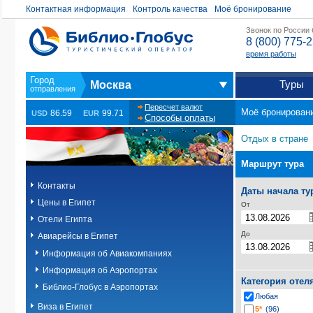
Контактная информация
Контроль качества
Моё бронирование
Звонок по России
8 (800) 775-
время работы
Туры
Москва
Пересчет валют
Моё бронирован
86.59
99.71
USD
EUR
Способы оплаты
Отдых в стране
Маршрут тура
Контакты
Даты начала ту
Цены в Египет
От
Отели Египта
До
Авиарейсы в Египет
Информация об Авиакомпаниях
Информация об Аэропортах
Категория отел
Библио-Глобус в Аэропортах
Любая
Виза в Египет
5*
(96)