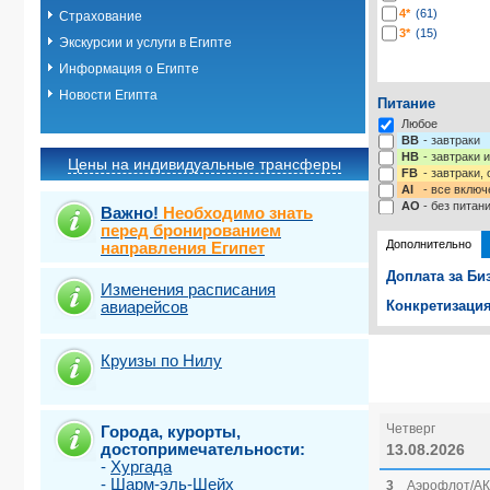
4*
(61)
Страхование
3*
(15)
Экскурсии и услуги в Египте
Информация о Египте
Новости Египта
Питание
Любое
BB
- завтраки
HB
- завтраки 
Цены на индивидуальные трансферы
FB
- завтраки,
AI
- все включ
AO
- без питан
Важно!
Необходимо знать
перед бронированием
Дополнительно
направления Египет
Доплата за Би
Изменения расписания
авиарейсов
Конкретизация
Выберите одну
Выбрать ст
Круизы по Нилу
Четверг
Города, курорты,
достопримечательности:
13.08.2026
-
Хургада
-
Шарм-эль-Шейх
3
Аэрофлот/АК 