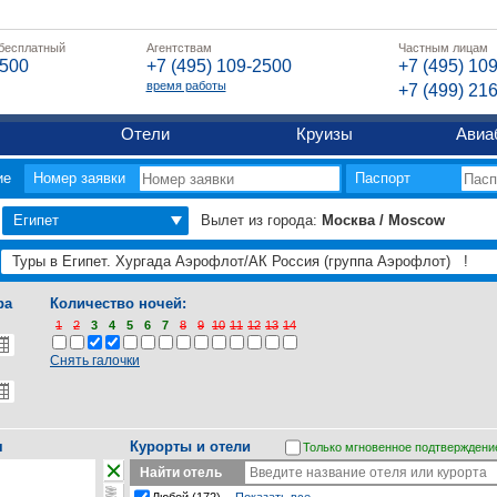
 бесплатный
Агентствам
Частным лицам
2500
+7 (495) 109-2500
+7 (495) 10
время работы
+7 (499) 21
Отели
Круизы
Авиа
ие
Номер заявки
Паспорт
Египет
Вылет из города:
Москва / Moscow
ра
Количество ночей:
1
2
3
4
5
6
7
8
9
10
11
12
13
14
Снять галочки
я
Курорты и отели
Только мгновенное подтверждени
Найти отель