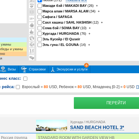
Любой (172)
Показать все
Макади бэй / MAKADI BAY
(26)
+
Марса алам / MARSA ALAM
(34)
+
Сафага / SAFAGA
Сахл хашиш / SAHL HASHISH
(12)
+
Сома бэй / SOMA BAY
(10)
+
Хургада / HURGHADA
(76)
+
Эль Кусейр / El Quseir
и ужины
Эль гуна / EL GOUNA
(14)
+
 обеды и ужины
ено
ия
Визы
Страховки
Экскурсии и услуги
знес класс:
 рейса:
П
Взрослый =
80
USD, Ребенок =
80
USD, Младенец [0-2] =
0
USD
 или несколько экскурсий
раховку
Подробнее о
ПЕРЕЙТИ
Хургада / HURGHADA
SAND BEACH HOTEL 3*
Россия (группа
STANDARD ROOM WITH GARDEN VIEW HB