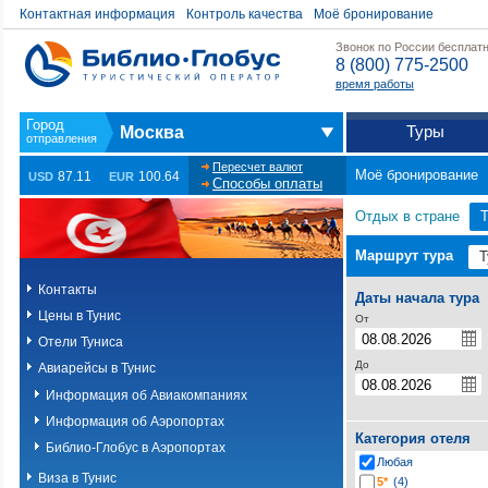
Контактная информация
Контроль качества
Моё бронирование
Звонок по России бесплат
8 (800) 775-2500
время работы
Туры
Москва
Пересчет валют
Моё бронирование
87.11
100.64
USD
EUR
Способы оплаты
Отдых в стране
Т
Маршрут тура
Контакты
Даты начала тура
Цены в Тунис
От
Отели Туниса
До
Авиарейсы в Тунис
Информация об Авиакомпаниях
Информация об Аэропортах
Категория отеля
Библио-Глобус в Аэропортах
Любая
Виза в Тунис
5*
(4)