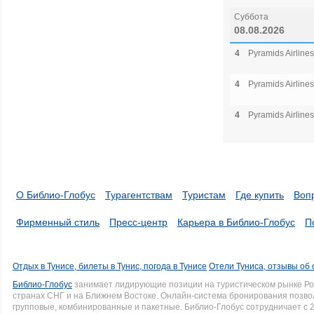
Суббота
08.08.2026
4
Pyramids Airlines
4
Pyramids Airlines
4
Pyramids Airlines
О Библио-Глобус
Турагентствам
Туристам
Где купить
Воп
Фирменный стиль
Пресс-центр
Карьера в Библио-Глобус
П
Отдых в Тунисе, билеты в Тунис, погода в Тунисе
Отели Туниса, отзывы об 
Библио-Глобус
занимает лидирующие позиции на туристическом рынке Рос
странах СНГ и на Ближнем Востоке. Онлайн-система бронирования позво
групповые, комбинированные и пакетные. Библио-Глобус сотрудничает с 