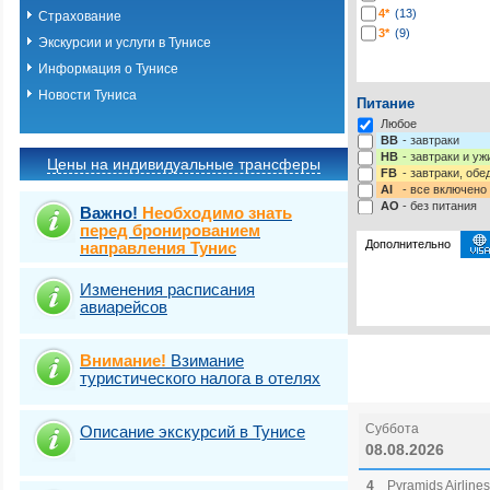
4*
(13)
Страхование
3*
(9)
Экскурсии и услуги в Тунисе
Информация о Тунисе
Новости Туниса
Питание
Любое
BB
- завтраки
HB
- завтраки и у
Цены на индивидуальные трансферы
FB
- завтраки, обе
AI
- все включено
AO
- без питания
Важно!
Необходимо знать
перед бронированием
Дополнительно
направления Тунис
Изменения расписания
Выберите одну ил
Виза
Выбрать стра
TOURIST
авиарейсов
Внимание!
Взимание
туристического налога в отелях
Суббота
Описание экскурсий в Тунисе
08.08.2026
4
Pyramids Airlines