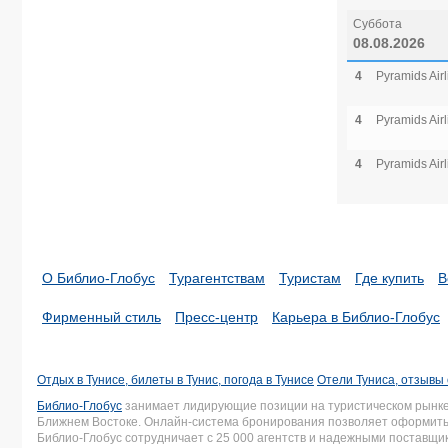
Суббота
08.08.2026
4
Pyramids Airl
4
Pyramids Airl
4
Pyramids Airl
О Библио-Глобус
Турагентствам
Туристам
Где купить
В
Фирменный стиль
Пресс-центр
Карьера в Библио-Глобус
Отдых в Тунисе, билеты в Тунис, погода в Тунисе
Отели Туниса, отзывы 
Библио-Глобус
занимает лидирующие позиции на туристическом рынке 
Ближнем Востоке. Онлайн-система бронирования позволяет оформить 
Библио-Глобус сотрудничает с 25 000 агентств и надежными поставщ