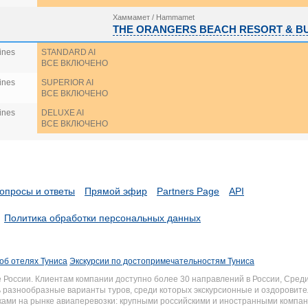
Хаммамет / Hammamet
THE ORANGERS BEACH RESORT & B
ines
STANDARD AI
ВСЕ ВКЛЮЧЕНО
ines
SUPERIOR AI
ВСЕ ВКЛЮЧЕНО
ines
DELUXE AI
ВСЕ ВКЛЮЧЕНО
опросы и ответы
Прямой эфир
Partners Page
API
Политика обработки персональных данных
об отелях Туниса
Экскурсии по достопримечательностям Туниса
России. Клиентам компании доступно более 30 направлений в России, Среди
разнообразные варианты туров, среди которых экскурсионные и оздоровите
иками на рынке авиаперевозки: крупными российскими и иностранными комп