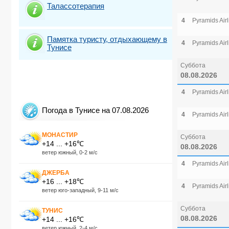
Талассотерапия
4
Pyramids Airl
Памятка туристу, отдыхающему в
4
Pyramids Airl
Тунисе
Суббота
08.08.2026
4
Pyramids Airl
Погода в Тунисе на 07.08.2026
4
Pyramids Airl
МОНАСТИР
Суббота
+14 ... +16℃
08.08.2026
ветер южный, 0-2 м/с
4
Pyramids Airl
ДЖЕРБА
+16 ... +18℃
4
Pyramids Airl
ветер юго-западный, 9-11 м/с
Суббота
ТУНИС
08.08.2026
+14 ... +16℃
ветер южный, 2-4 м/с