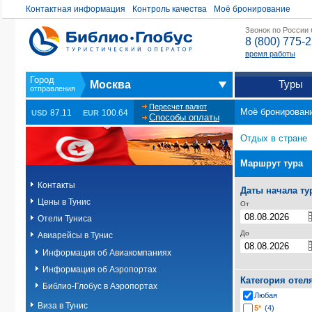
Контактная информация
Контроль качества
Моё бронирование
Звонок по России
8 (800) 775-
время работы
Туры
Москва
Пересчет валют
Моё бронирован
87.11
100.64
USD
EUR
Способы оплаты
Отдых в стране
Маршрут тура
Контакты
Даты начала ту
Цены в Тунис
От
Отели Туниса
До
Авиарейсы в Тунис
Информация об Авиакомпаниях
Информация об Аэропортах
Категория отел
Библио-Глобус в Аэропортах
Любая
Виза в Тунис
5*
(4)