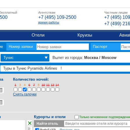
 бесплатный
Агентствам
Частным лицам
2500
+7 (495) 109-2500
+7 (495) 10
время работы
+7 (499) 21
Отели
Круизы
Авиа
ие
Номер заявки
Паспорт
Тунис
Вылет из города:
Москва / Moscow
ра
Количество ночей:
1
3
4
6
7
8
10
11
13
14
Снять галочки
я
Курорты и отели
Только мгновенное подтверждени
Найти отель