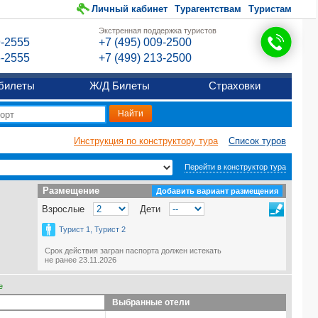
Личный кабинет
Турагентствам
Туристам
Экстренная поддержка туристов
9-2555
+7 (495) 009-2500
6-2555
+7 (499) 213-2500
билеты
Ж/Д Билеты
Страховки
Инструкция по конструктору тура
Список туров
Перейти в конструктор тура
Размещение
Размещение
Добавить вариант размещения
Взрослые
Дети
Турист 1, Турист 2
Срок действия загран паспорта должен истекать
не ранее 23.11.2026
е
Выбранные отели