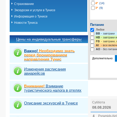
4*
(14)
Страхование
3*
(9)
Экскурсии и услуги в Тунисе
Информация о Тунисе
Новости Туниса
Питание
Любое
BB
- завтраки
HB
- завтраки 
Цены на индивидуальные трансферы
FB
- завтраки,
AI
- все включ
AO
- без питан
Важно!
Необходимо знать
перед бронированием
Дополнительно
направления Тунис
Изменения расписания
Выберите одну
Виза
Выбрать ст
TOUR
авиарейсов
Внимание!
Взимание
туристического налога в отелях
Суббота
Описание экскурсий в Тунисе
08.08.2026
4
Pyramids Airl