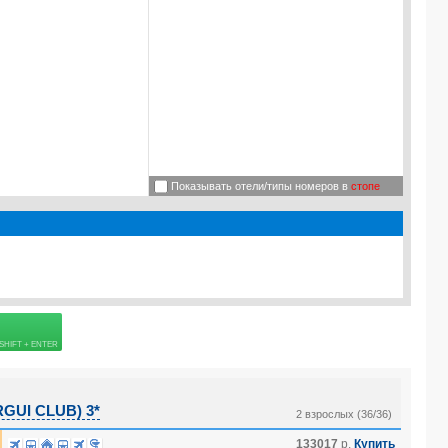
Показывать отели/типы номеров в
стопе
Подробнее о визе
=
45.0
USD
 страховке
GUI CLUB) 3*
2 взрослых (36/36)
133017
р.
Купить