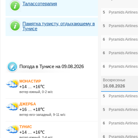
Талассотерапия
5
Pyramids Airlines
Памятка туристу, отдыхающему в
5
Pyramids Airlines
Тунисе
6
Pyramids Airlines
6
Pyramids Airlines
Погода в Тунисе на 09.08.2026
6
Pyramids Airlines
Воскресенье
МОНАСТИР
16.08.2026
+14 ... +16℃
ветер южный, 0-2 м/с
5
Pyramids Airlines
ДЖЕРБА
+16 ... +18℃
5
Pyramids Airlines
ветер юго-западный, 9-11 м/с
6
Pyramids Airlines
ТУНИС
+14 ... +16℃
6
Pyramids Airlines
ветер южный, 2-4 м/с