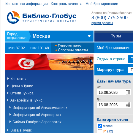
Контактная информация
Контроль качества
Моё бронирование
Звонок по России бесплат
8 (800) 775-2500
время работы
Туры
Москва
Пересчет валют
Моё бронирование
87.92
101.48
USD
EUR
Способы оплаты
Отдых в стране
Т
Маршрут тура
Контакты
Даты начала тура
Цены в Тунис
От
Отели Туниса
До
Авиарейсы в Тунис
Информация об Авиакомпаниях
Информация об Аэропортах
Категория отеля
Библио-Глобус в Аэропортах
Любая
Виза в Тунис
5*
(12)