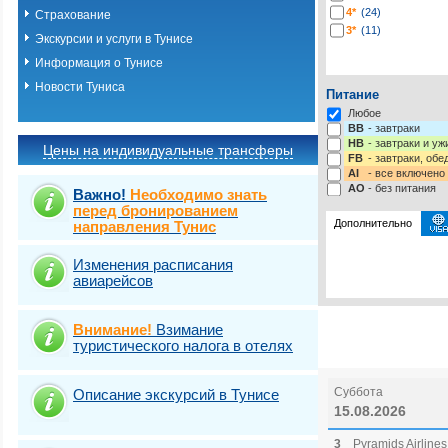
4*
(24)
Страхование
3*
(11)
Экскурсии и услуги в Тунисе
Информация о Тунисе
Новости Туниса
Питание
Любое
BB
- завтраки
HB
- завтраки и у
Цены на индивидуальные трансферы
FB
- завтраки, обе
AI
- все включено
AO
- без питания
Важно!
Необходимо знать
перед бронированием
Дополнительно
направления Тунис
Изменения расписания
Выберите одну ил
Виза
Выбрать стра
TOURIST
авиарейсов
Внимание!
Взимание
туристического налога в отелях
Суббота
Описание экскурсий в Тунисе
15.08.2026
3
Pyramids Airlines