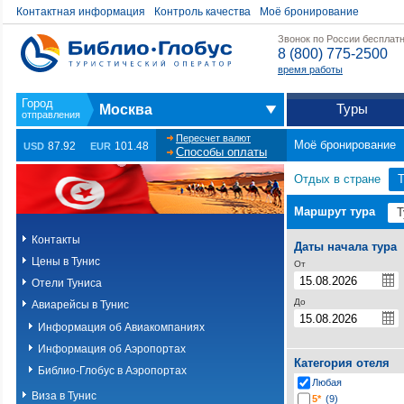
Контактная информация
Контроль качества
Моё бронирование
Звонок по России бесплат
8 (800) 775-2500
время работы
Туры
Москва
Пересчет валют
Моё бронирование
87.92
101.48
USD
EUR
Способы оплаты
Отдых в стране
Т
Маршрут тура
Контакты
Даты начала тура
Цены в Тунис
От
Отели Туниса
До
Авиарейсы в Тунис
Информация об Авиакомпаниях
Информация об Аэропортах
Категория отеля
Библио-Глобус в Аэропортах
Любая
Виза в Тунис
5*
(9)