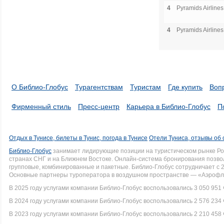
4
Pyramids Airlines
4
Pyramids Airlines
О Библио-Глобус
Турагентствам
Туристам
Где купить
Воп
Фирменный стиль
Пресс-центр
Карьера в Библио-Глобус
П
Отдых в Тунисе, билеты в Тунис, погода в Тунисе
Отели Туниса, отзывы об 
Библио-Глобус
занимает лидирующие позиции на туристическом рынке Рос
странах СНГ и на Ближнем Востоке. Онлайн-система бронирования позво
групповые, комбинированные и пакетные. Библио-Глобус сотрудничает с 
Основные партнеры туроператора в воздушном пространстве — «Аэрофло
В 2025 году услугами компании Библио-Глобус воспользовались 3 050 951 
В 2024 году услугами компании Библио-Глобус воспользовались 2 576 234 
В 2023 году услугами компании Библио-Глобус воспользовались 2 210 458 