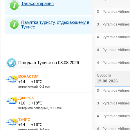
Талассотерапия
3
Pyramids Airlines
Памятка туристу, отдыхающему в
3
Pyramids Airlines
Тунисе
4
Pyramids Airlines
4
Pyramids Airlines
Погода в Тунисе на 08.08.2026
4
Pyramids Airlines
Суббота
МОНАСТИР
15.08.2026
+14 ... +16℃
ветер южный, 0-2 м/с
3
Pyramids Airlines
ДЖЕРБА
+16 ... +18℃
3
Pyramids Airlines
ветер юго-западный, 9-11 м/с
4
Pyramids Airlines
ТУНИС
+14 ... +16℃
4
Pyramids Airlines
ветер южный, 2-4 м/с