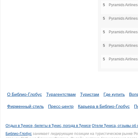
5
Pyramids Airlines
5
Pyramids Airlines
5
Pyramids Airlines
5
Pyramids Airlines
5
Pyramids Airlines
О Библио-Глобус
Турагентствам
Туристам
Где купить
Воп
Фирменный стиль
Пресс-центр
Карьера в Библио-Глобус
П
Отдых в Тунисе, билеты в Тунис, погода в Тунисе
Отели Туниса, отзывы об 
Библио-Глобус
занимает лидирующие позиции на туристическом рынке Рос