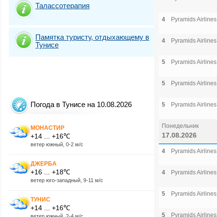
Талассотерапия
4
Pyramids Airlines
Памятка туристу, отдыхающему в
4
Pyramids Airlines
Тунисе
5
Pyramids Airlines
5
Pyramids Airlines
Погода в Тунисе на 10.08.2026
5
Pyramids Airlines
Понедельник
МОНАСТИР
17.08.2026
+14 ... +16℃
ветер южный, 0-2 м/с
4
Pyramids Airlines
ДЖЕРБА
+16 ... +18℃
4
Pyramids Airlines
ветер юго-западный, 9-11 м/с
5
Pyramids Airlines
ТУНИС
+14 ... +16℃
5
Pyramids Airlines
ветер южный, 2-4 м/с