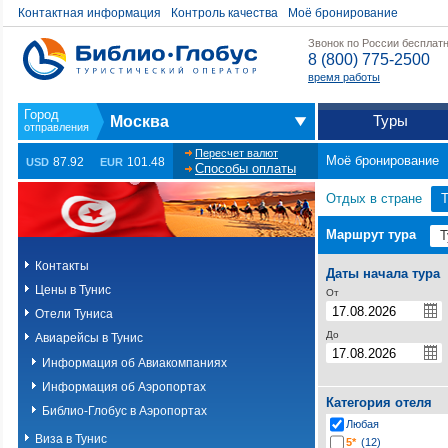
Контактная информация
Контроль качества
Моё бронирование
Звонок по России бесплат
8 (800) 775-2500
время работы
Туры
Москва
Пересчет валют
Моё бронирование
87.92
101.48
USD
EUR
Способы оплаты
Отдых в стране
Т
Маршрут тура
Контакты
Даты начала тура
Цены в Тунис
От
Отели Туниса
До
Авиарейсы в Тунис
Информация об Авиакомпаниях
Информация об Аэропортах
Категория отеля
Библио-Глобус в Аэропортах
Любая
Виза в Тунис
5*
(12)