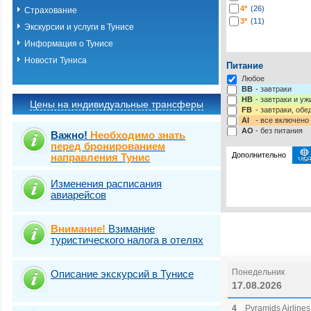
4*
(26)
Страхование
3*
(11)
Экскурсии и услуги в Тунисе
Информация о Тунисе
Новости Туниса
Питание
Любое
BB
- завтраки
HB
- завтраки и у
Цены на индивидуальные трансферы
FB
- завтраки, обе
AI
- все включено
AO
- без питания
Важно!
Необходимо знать
перед бронированием
Дополнительно
направления Тунис
Изменения расписания
Выберите одну ил
Виза
Выбрать стра
TOURIST
авиарейсов
Внимание!
Взимание
туристического налога в отелях
Понедельник
Описание экскурсий в Тунисе
17.08.2026
4
Pyramids Airlines